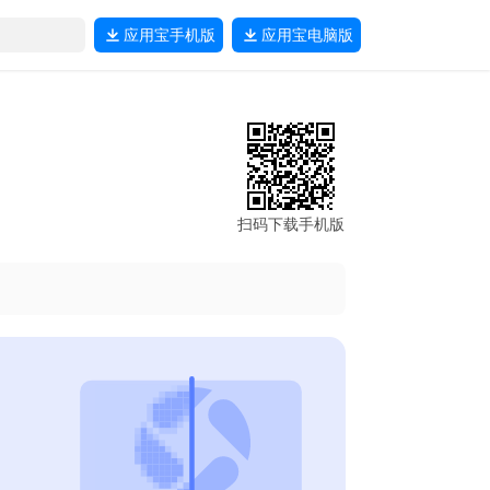
应用宝
手机版
应用宝
电脑版
扫码下载手机版