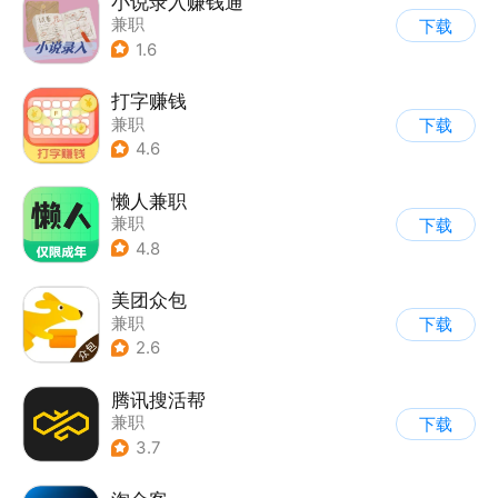
小说录入赚钱通
兼职
下载
1.6
打字赚钱
兼职
下载
4.6
懒人兼职
兼职
下载
4.8
美团众包
兼职
下载
2.6
腾讯搜活帮
兼职
下载
3.7