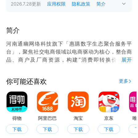
2026.7.28
更新
应用权限
隐私政策
简介
简介
河南通幽网络科技旗下「惠購数字生态聚合服务平
台」，聚焦社交电商领域以电商驱动为核心，整合商
品、商户及厂商资源，构建“消费即转换价值”的
展开
S2B2C生态。平台通过数字化技术实现智能分佣与生
态协同，依托商家让利及政策响应，重塑消费价值生
你可能还喜欢
更多
态。
得物
阿里巴巴
淘宝
京东
唯
下载
下载
下载
下载