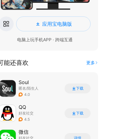
应用宝电脑版
电脑上玩手机APP · 跨端互通
可能还喜欢
更多
Soul
匿名/陌生人
下载
4.0
QQ
好友社交
下载
4.5
微信
好友社交
详情