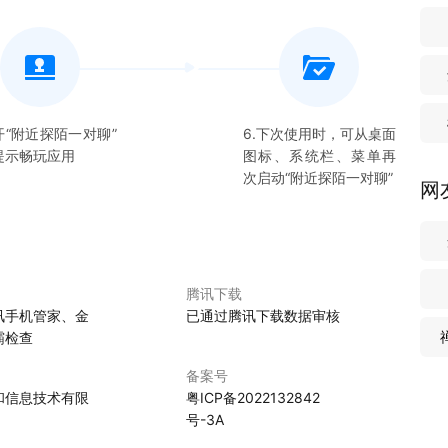
语聊体验，聊天流畅，快来一起聊呗。
己的聊伴，找到有趣的ta，书写属于的情感日记。
配您的老乡或部分兴趣爱好相投的用户。
开“
附近探陌一对聊
”
6.下次使用时，可从桌面
提示畅玩应用
图标、系统栏、菜单再
同在附近探陌一对聊里来场不一样的体验吧，别忘记给我们打分和
次启动“
附近探陌一对聊
”
网
腾讯下载
讯手机管家、金
已通过腾讯下载数据审核
霸检查
备案号
和信息技术有限
粤ICP备2022132842
号-3A