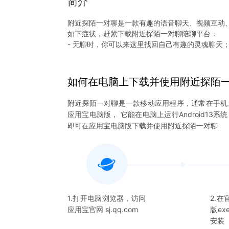
简介
附近探陌一对聊是一款有趣的语音聊天、视频互动
如下症状，赶紧下载附近探陌一对聊陪聊平台：
- 无聊时，你可以来这里找回自己有趣的灵魂聊天
- 孤单时，你可以来这里找到与你趣味相投陌生朋友
如何在电脑上下载并使用
附近探陌
- 没事时，你可以来这里附近的人，语音聊天更加
附近探陌一对聊
是一款移动应用程序，通常在手机
- 空虚时，你可以来这里和陌生人语音亲密互动，
应用宝电脑版， 它能在电脑上运行Android13
即可在应用宝电脑版下载并使用
附近探陌一对聊
- 失眠时，你可以来这里聊天互动，各种闲聊，分
同城语音视频聊天软件是同城单身寂寞灵魂的CP聊天
附近探陌一对聊,新颖语音聊天互动方式，语音聊
聊天，附近探陌一对聊开启不一样的语音聊天互动
（默默聊天）和有趣的灵魂整夜聊天聊不停，吹牛
1.打开电脑浏览器，访问
2.
应用宝官网 sj.qq.com
版e
（探默语音）附近聊天软件，附近探陌一对聊，漂
安装
一个人。