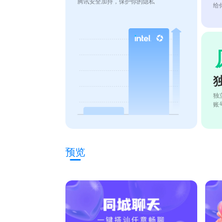
腾讯安全加持，保护你的隐私
给
独
账
预览