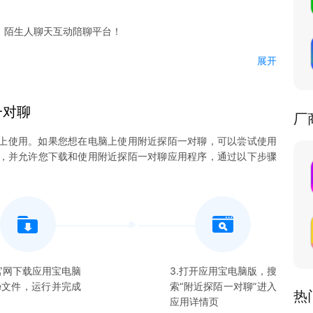
、陌生人聊天互动陪聊平台！
；
展开
，快速找到你喜欢的ta匹配；
一对聊
厂
畅快，找到你独立的私密空间；
上使用。如果您想在电脑上使用
附近探陌一对聊
，可以尝试使用
夜晚不再默默伤心；
系统，并允许您下载和使用
附近探陌一对聊
应用程序，通过以下步骤
享趣味话题，书写属于你的日记；
助手，喜欢real的小伙伴们赶紧下载一起聊呗！
天更畅快，发现身边喜欢聊天互动的寂寞灵魂，来场不一样的同城
新方式：
闲聊，陌生人互动聊天、陪聊神器。
在官网下载应用宝电脑
3.打开应用宝电脑版，搜
xe文件，运行并完成
索“
附近探陌一对聊
”进入
热
流瓶式寻找陌生人，线上语音聊天视频亲密互动，聊天不再默默
应用详情页