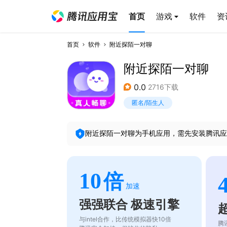
首页
游戏
软件
资
首页
软件
附近探陌一对聊
附近探陌一对聊
0.0
2716下载
匿名/陌生人
附近探陌一对聊
为手机应用，需先安装腾讯应
10
倍
加速
强强联合 极速引擎
与intel合作，比传统模拟器快10倍
腾