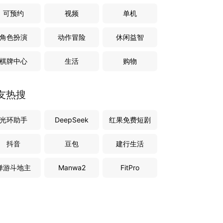
可预约
视频
单机
角色扮演
动作冒险
休闲益智
棋牌中心
生活
购物
友热搜
光环助手
DeepSeek
红果免费短剧
抖音
豆包
建行生活
禅游斗地主
Manwa2
FitPro