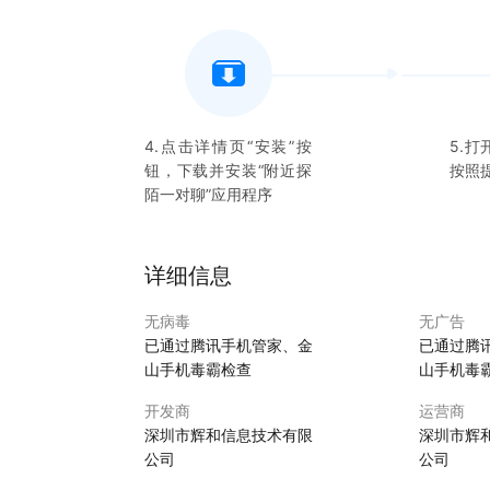
（灵魂陪伴）丰富聊天体验，畅玩趣味话题，陌生
（视频聊天）感情就要步步为营，人人都可以找到自
（附近聊天）软件会根据用户设置的家乡信息，匹
4.点击详情页“安装”按
5.打
钮，下载并安装“
附近探
按照
心动不如行动，赶紧下载附近探陌一对聊app，一
陌一对聊
”应用程序
评论哟，快一起来玩吧！
详细信息
无病毒
无广告
已通过腾讯手机管家、金
已通过腾
山手机毒霸检查
山手机毒
开发商
运营商
深圳市辉和信息技术有限
深圳市辉
公司
公司