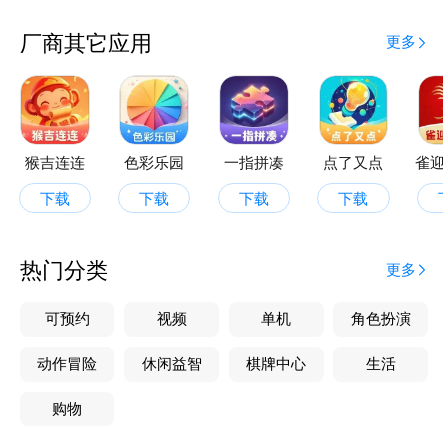
厂商其它应用
更多
猴吉连连
色彩乐园
一指拼凑
点了又点
雀迎
下载
下载
下载
下载
热门分类
更多
可预约
视频
单机
角色扮演
动作冒险
休闲益智
棋牌中心
生活
购物