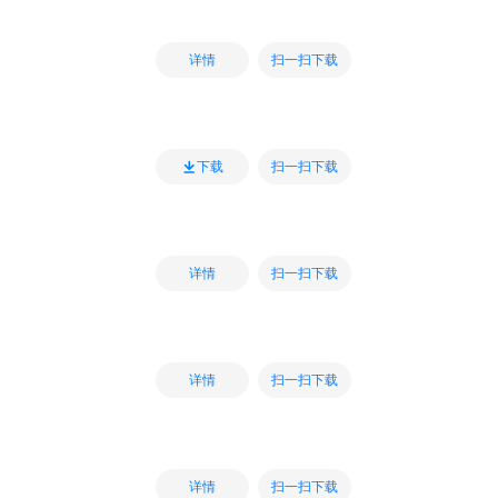
扫一扫下载
详情
扫一扫下载
下载
扫一扫下载
详情
扫一扫下载
详情
扫一扫下载
详情