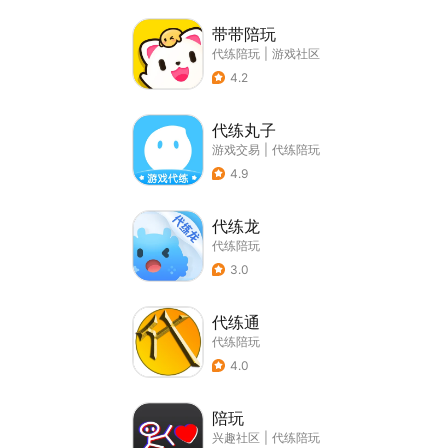
带带陪玩
代练陪玩
|
游戏社区
4.2
代练丸子
游戏交易
|
代练陪玩
4.9
代练龙
代练陪玩
3.0
代练通
代练陪玩
4.0
陪玩
兴趣社区
|
代练陪玩