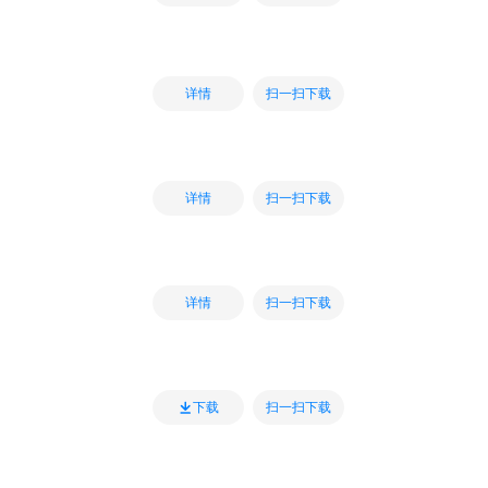
扫一扫下载
详情
扫一扫下载
详情
扫一扫下载
详情
扫一扫下载
下载