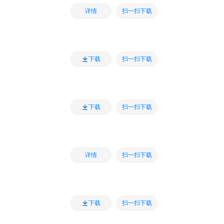
扫一扫下载
详情
扫一扫下载
下载
扫一扫下载
下载
扫一扫下载
详情
扫一扫下载
下载