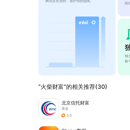
腾讯安全加持，保护你的隐私
给
独
账
“火柴财富”的相关推荐(30)
北京信托财富
基金
5.0