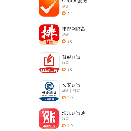
Choice数据
基金
4.4
排排网财富
基金
5.0
智越财富
股票
5.0
长安财富
基金
|
期货
0.0
涨乐财富通
股票
4.9