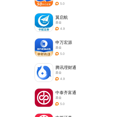
5.0
翼启航
基金
4.9
申万宏源
基金
5.0
腾讯理财通
基金
4.9
中泰齐富通
基金
5.0