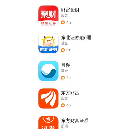
财富聚财
股票
4.9
东北证券融e通
基金
5.0
且慢
基金
4.4
东方财富
股票
4.7
东方财富证券
股票