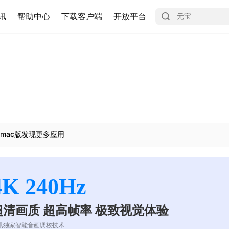
讯
帮助中心
下载客户端
开放平台
mac版发现更多应用
4K 240Hz
超清画质 超高帧率 极致视觉体验
讯独家智能音画调校技术