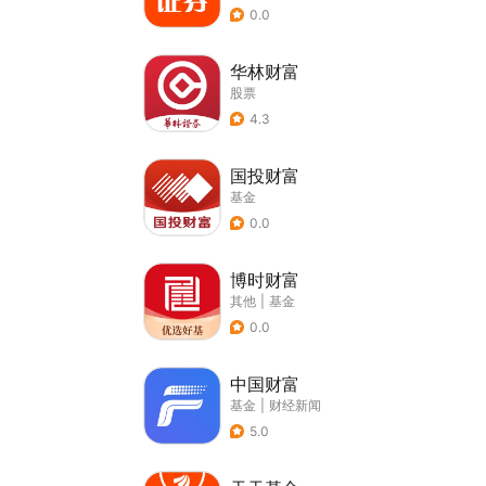
0.0
华林财富
股票
4.3
国投财富
基金
0.0
博时财富
其他
|
基金
0.0
中国财富
基金
|
财经新闻
5.0