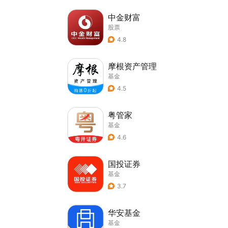
中金财富
股票
4.8
摩根资产管理
基金
4.5
粤管家
基金
4.6
国投证券
基金
3.7
华安基金
基金