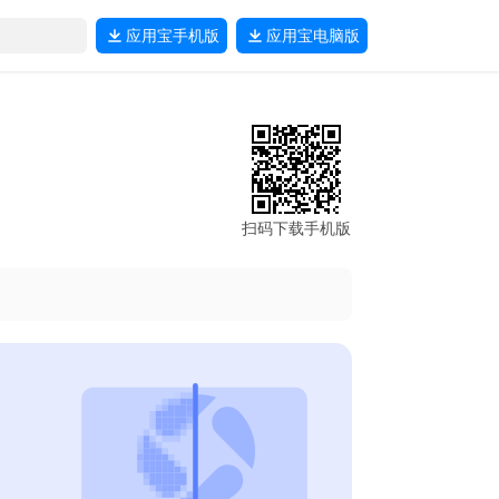
应用宝
手机版
应用宝
电脑版
扫码下载手机版