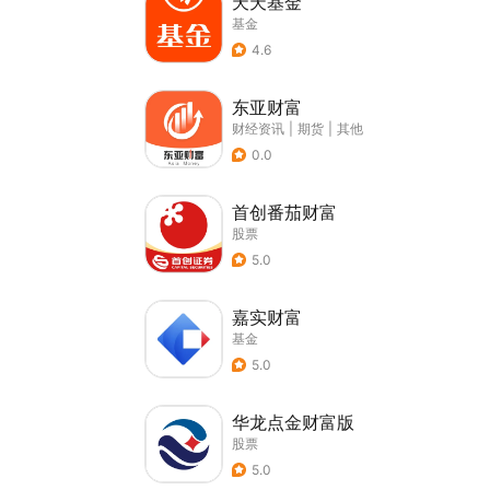
天天基金
基金
4.6
东亚财富
财经资讯
|
期货
|
其他
0.0
首创番茄财富
股票
5.0
嘉实财富
基金
5.0
华龙点金财富版
股票
5.0