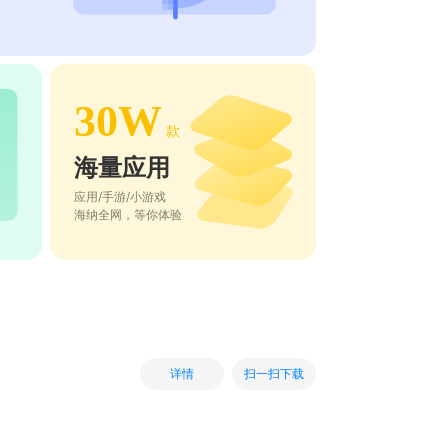
30W
款
海量应用
应用/手游/小游戏
海纳全网，等你体验
扫一扫下载
详情