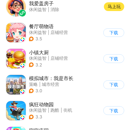
我爱盖房子
马上玩
休闲益智
|
消除
餐厅萌物语
休闲益智
|
店铺经营
下载
|
美食
|
萌系
3.5
小镇大厨
休闲益智
|
店铺经营
下载
|
美食
|
卡通
3.2
模拟城市：我是市长
策略
|
城市经营
下载
|
模拟城市
|
开放世界
3.0
疯狂动物园
休闲益智
|
跑酷
|
街机
下载
|
像素风
3.3