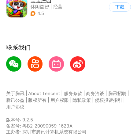
宝宝庄园
休闲益智
|
经营
下载
|
田园生活
|
宝宝巴士
4.5
联系我们
|
|
|
|
|
关于腾讯
About Tencent
服务条款
商务洽谈
腾讯招聘
|
|
|
|
|
腾讯公益
版权所有
用户权限
隐私政策
侵权投诉指引
用户协议
版本号:
9.2.5
备案号: 粤B2-20090059-1623A
主办者: 深圳市腾讯计算机系统有限公司