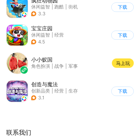
疯狂动物园
休闲益智
|
跑酷
|
街机
下载
|
像素风
3.3
宝宝庄园
休闲益智
|
经营
下载
|
田园生活
|
宝宝巴士
4.5
小小蚁国
马上玩
角色扮演
|
战争
|
军事
创造与魔法
创新品类
|
经营
|
生存
下载
|
开放世界
3.1
联系我们