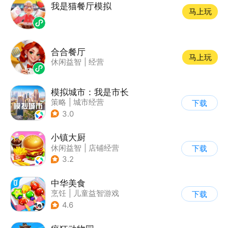
我是猫餐厅模拟
马上玩
合合餐厅
马上玩
休闲益智
|
经营
模拟城市：我是市长
策略
|
城市经营
下载
|
模拟城市
|
开放世界
3.0
小镇大厨
休闲益智
|
店铺经营
下载
|
美食
|
卡通
3.2
中华美食
烹饪
|
儿童益智游戏
下载
4.6