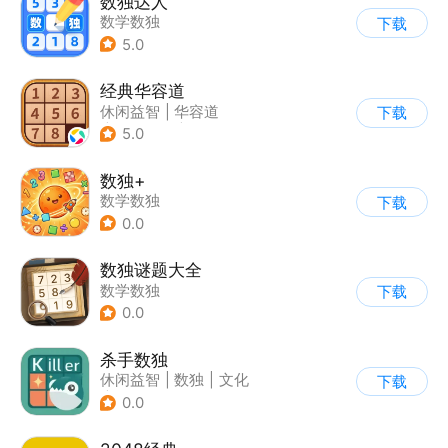
数独达人
数学数独
下载
5.0
经典华容道
休闲益智
|
华容道
下载
|
学习教育
|
解谜
5.0
数独+
数学数独
下载
0.0
数独谜题大全
数学数独
下载
0.0
杀手数独
休闲益智
|
数独
|
文化
下载
|
学习教育
0.0