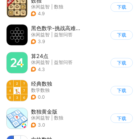
数独
休闲益智
|
数独
下载
|
学习教育
|
多比特
4.9
黑色数学-挑战高难度问题
休闲益智
|
益智问答
下载
|
学习教育
3.9
算24点
休闲益智
|
益智问答
下载
4.3
经典数独
数学数独
下载
0.0
数独黄金版
休闲益智
|
数独
下载
3.0