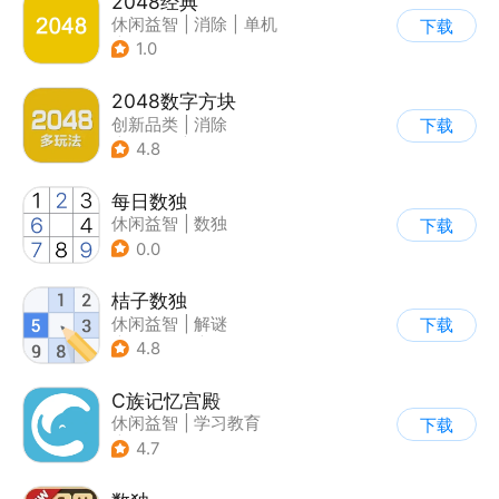
2048经典
休闲益智
|
消除
|
单机
下载
|
合成
1.0
2048数字方块
创新品类
|
消除
下载
|
多比特
|
休闲益智
4.8
每日数独
休闲益智
|
数独
下载
0.0
桔子数独
休闲益智
|
解谜
下载
|
学习教育
|
数独
4.8
C族记忆宫殿
休闲益智
|
学习教育
下载
|
儿童游戏
4.7