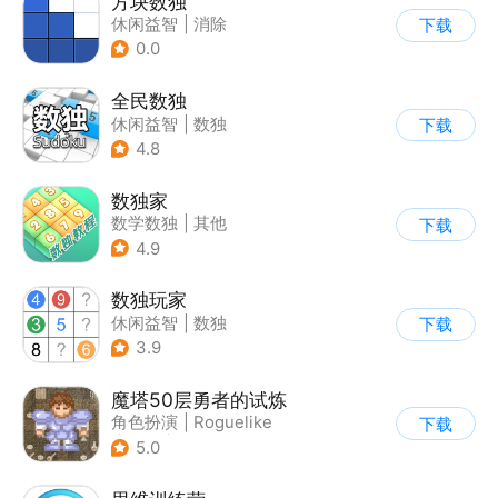
方块数独
休闲益智
|
消除
下载
0.0
全民数独
休闲益智
|
数独
下载
|
学习教育
4.8
数独家
数学数独
|
其他
下载
4.9
数独玩家
休闲益智
|
数独
下载
3.9
魔塔50层勇者的试炼
角色扮演
|
Roguelike
下载
|
地牢
|
怀旧
5.0