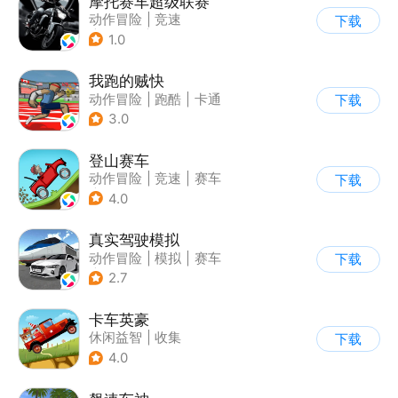
摩托赛车超级联赛
动作冒险
|
竞速
下载
|
摩托车
|
挑战赛
1.0
我跑的贼快
动作冒险
|
跑酷
|
卡通
下载
3.0
登山赛车
动作冒险
|
竞速
|
赛车
下载
|
卡通
4.0
真实驾驶模拟
动作冒险
|
模拟
|
赛车
下载
|
漂移
2.7
卡车英豪
休闲益智
|
收集
下载
4.0