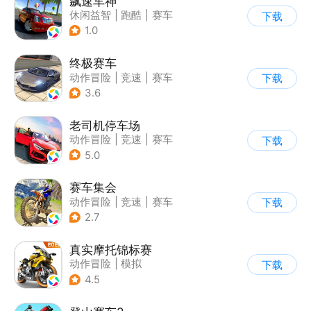
飙速车神
休闲益智
|
跑酷
|
赛车
下载
|
漂移
1.0
终极赛车
动作冒险
|
竞速
|
赛车
下载
3.6
老司机停车场
动作冒险
|
竞速
|
赛车
下载
|
写实
5.0
赛车集会
动作冒险
|
竞速
|
赛车
下载
|
写实
2.7
真实摩托锦标赛
动作冒险
|
模拟
下载
|
摩托车
|
写实
4.5