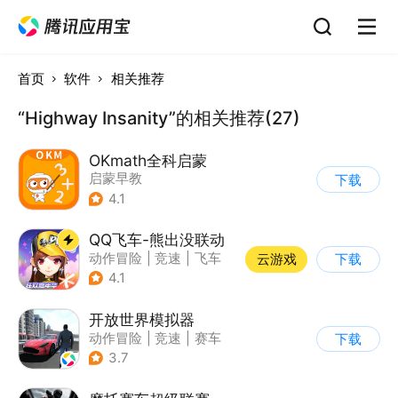
首页
软件
相关推荐
“Highway Insanity”的相关推荐(27)
OKmath全科启蒙
启蒙早教
下载
4.1
QQ飞车-熊出没联动
动作冒险
|
竞速
|
飞车
云游戏
下载
|
漂移
4.1
开放世界模拟器
动作冒险
|
竞速
|
赛车
下载
|
开放世界
3.7