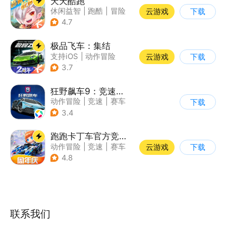
天天酷跑
休闲益智
|
跑酷
|
冒险
云游戏
下载
|
萌系
4.7
极品飞车：集结
支持iOS
|
动作冒险
云游戏
下载
|
竞速
|
赛车
3.7
狂野飙车9：竞速传奇
动作冒险
|
竞速
|
赛车
下载
|
狂野飙车
3.4
跑跑卡丁车官方竞速版
动作冒险
|
竞速
|
赛车
云游戏
下载
|
跑跑卡丁车
4.8
联系我们