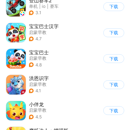
登山赛车2
单机
|
io
|
赛车
下载
|
欧美风
3.1
宝宝巴士汉字
启蒙早教
下载
4.7
宝宝巴士
启蒙早教
下载
|
儿童益智游戏
4.8
洪恩识字
启蒙早教
下载
4.1
小伴龙
启蒙早教
下载
4.5