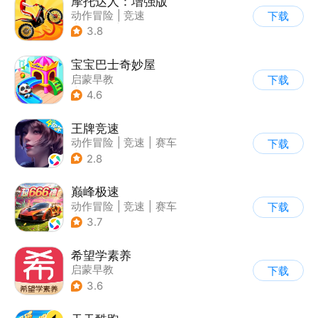
摩托达人：增强版
动作冒险
|
竞速
下载
|
摩托车
|
卡通
3.8
宝宝巴士奇妙屋
启蒙早教
下载
|
儿童益智游戏
4.6
|
数学数独
|
Q版
王牌竞速
动作冒险
|
竞速
|
赛车
下载
|
漂移
2.8
巅峰极速
动作冒险
|
竞速
|
赛车
下载
|
漂移
3.7
希望学素养
启蒙早教
下载
3.6