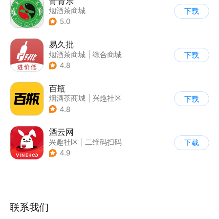
青青乐
烟酒茶商城
下载
5.0
易久批
烟酒茶商城
|
综合商城
下载
4.8
百瓶
烟酒茶商城
|
兴趣社区
下载
4.8
酒云网
兴趣社区
|
二维码扫码
下载
|
烟酒茶商城
4.9
联系我们