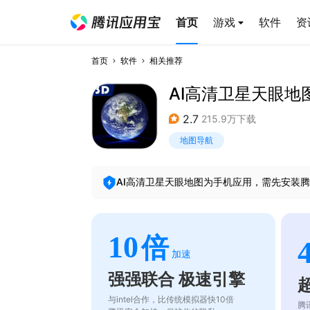
首页
游戏
软件
资
首页
软件
相关推荐
AI高清卫星天眼地
2.7
215.9万下载
地图导航
AI高清卫星天眼地图
为手机应用，需先安装腾
10
倍
加速
强强联合 极速引擎
与intel合作，比传统模拟器快10倍
腾