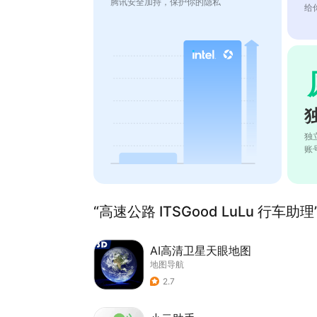
腾讯安全加持，保护你的隐私
给
独
账
“高速公路 ITSGood LuLu 行车助
AI高清卫星天眼地图
地图导航
2.7