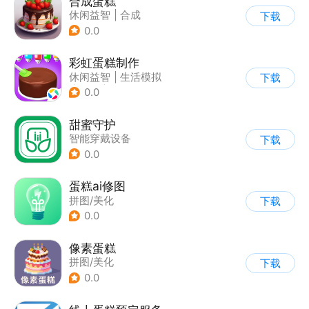
合成蛋糕
休闲益智
|
合成
下载
0.0
彩虹蛋糕制作
休闲益智
|
生活模拟
下载
|
美食
|
卡通
0.0
甜蜜守护
智能穿戴设备
下载
0.0
蛋糕ai修图
拼图/美化
下载
0.0
像素蛋糕
拼图/美化
下载
0.0