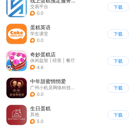
线上蛋糕预定服务软件
交易平台
下载
0.0
蛋糕英语
学生课堂
下载
0.0
奇妙蛋糕店
休闲益智
|
经营
|
餐厅
下载
|
宝宝巴士
4.6
中年甜蜜悄悄爱
广州小机灵网络科技有限公司
下载
0.0
生日蛋糕
其他
下载
5.0