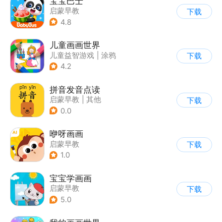
宝宝巴士
启蒙早教
下载
|
儿童益智游戏
4.8
儿童画画世界
儿童益智游戏
|
涂鸦
下载
4.2
拼音发音点读
启蒙早教
|
其他
下载
0.0
咿呀画画
启蒙早教
下载
1.0
宝宝学画画
启蒙早教
下载
5.0