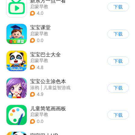
新东方一点一看
启蒙早教
下载
4.0
宝宝课堂
启蒙早教
下载
0.0
宝宝巴士大全
启蒙早教
下载
|
儿童益智游戏
4.8
宝宝公主涂色本
涂鸦
|
儿童益智游戏
下载
4.9
儿童简笔画画板
启蒙早教
下载
0.0