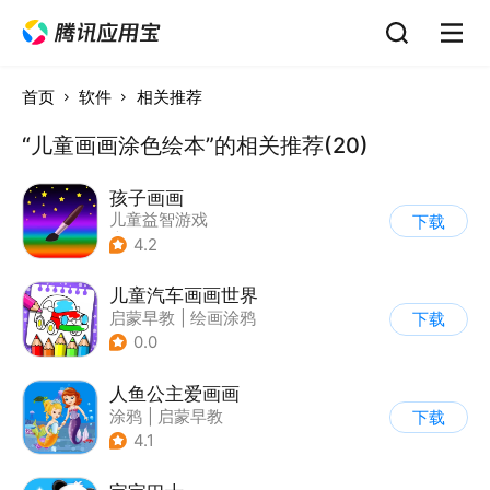
首页
软件
相关推荐
“儿童画画涂色绘本”的相关推荐(20)
孩子画画
儿童益智游戏
下载
|
启蒙早教
4.2
儿童汽车画画世界
启蒙早教
|
绘画涂鸦
下载
0.0
人鱼公主爱画画
涂鸦
|
启蒙早教
下载
4.1