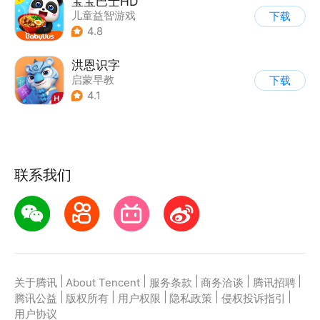
宝宝巴士HD
儿童益智游戏
下载
|
启蒙早教
4.8
洪恩识字
启蒙早教
下载
4.1
联系我们
|
|
|
|
|
关于腾讯
About Tencent
服务条款
商务洽谈
腾讯招聘
|
|
|
|
|
腾讯公益
版权所有
用户权限
隐私政策
侵权投诉指引
用户协议