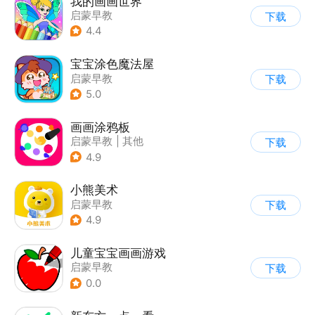
我的画画世界
启蒙早教
下载
|
儿童益智游戏
4.4
宝宝涂色魔法屋
启蒙早教
下载
5.0
画画涂鸦板
启蒙早教
|
其他
下载
|
儿童益智游戏
4.9
小熊美术
启蒙早教
下载
4.9
儿童宝宝画画游戏
启蒙早教
下载
0.0