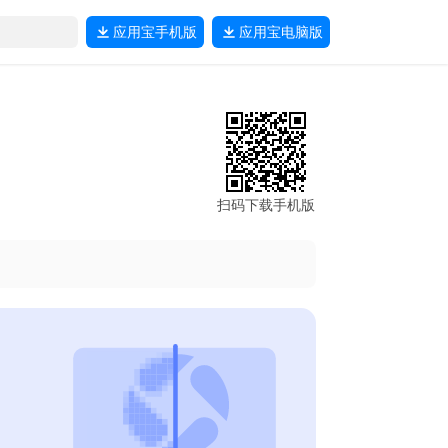
应用宝
手机版
应用宝
电脑版
扫码下载手机版