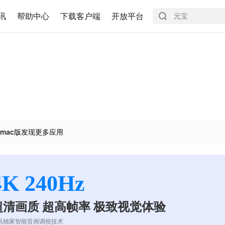
讯
帮助中心
下载客户端
开放平台
mac版发现更多应用
4K 240Hz
超清画质 超高帧率 极致视觉体验
讯独家智能音画调校技术