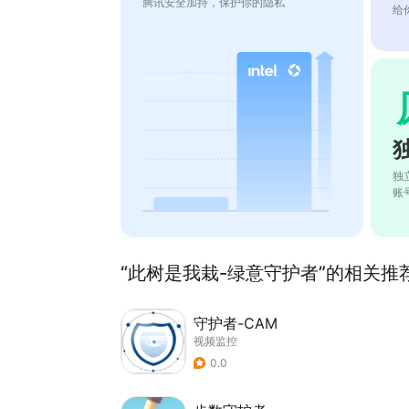
腾讯安全加持，保护你的隐私
给
独
账
“此树是我栽-绿意守护者”的相关推荐
守护者-CAM
视频监控
0.0