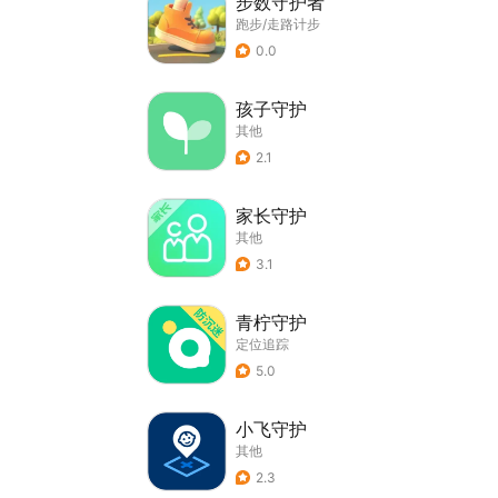
步数守护者
跑步/走路计步
0.0
孩子守护
其他
2.1
家长守护
其他
3.1
青柠守护
定位追踪
5.0
小飞守护
其他
2.3