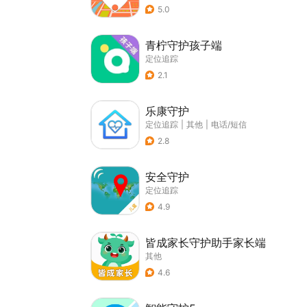
5.0
青柠守护孩子端
定位追踪
2.1
乐康守护
定位追踪
|
其他
|
电话/短信
2.8
安全守护
定位追踪
4.9
皆成家长守护助手家长端
其他
4.6