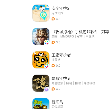
安全守护2
定位追踪
4.8
《攻城掠地》手机游戏软件（移
策略
|
MMORPG
|
军事
|
中国风
3.3
王座守护者
放置类
0.0
隐形守护者
角色扮演
|
解谜
|
推理
|
端游移植
4.2
智汇岛
定位追踪