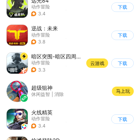
远光84
动作冒险
下载
|
第一人称射击
|
枪战
3.4
|
战术竞技
逆战：未来
动作冒险
下载
|
第一人称射击
|
科幻
3.8
|
战术竞技
暗区突围-暗区四周年开启
动作冒险
云游戏
下载
|
第一人称射击
|
枪战
3.3
|
逃离塔科夫
超级狙神
马上玩
休闲益智
|
消除
火线精英
动作冒险
下载
|
第一人称射击
|
枪战
3.4
|
写实