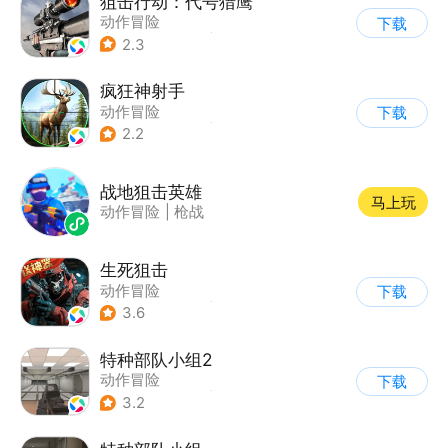
狙击行动：代号猎鹰
动作冒险
下载
|
第一人称射击
|
枪战
2.3
|
写实
疯狂神射手
动作冒险
下载
|
第一人称射击
|
枪战
2.2
|
写实
战地狙击英雄
马上玩
动作冒险
|
枪战
生死狙击
动作冒险
下载
|
第一人称射击
|
枪战
3.6
|
战术竞技
特种部队小组2
动作冒险
下载
|
第一人称射击
|
枪战
3.2
|
写实