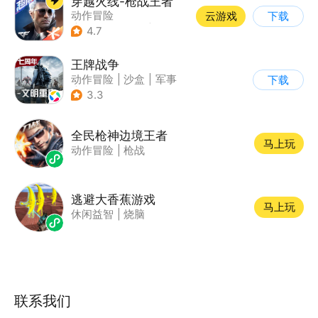
穿越火线-枪战王者
动作冒险
云游戏
下载
|
第一人称射击
|
枪战
4.7
|
穿越火线
王牌战争
动作冒险
|
沙盒
|
军事
下载
|
开放世界
3.3
全民枪神边境王者
马上玩
动作冒险
|
枪战
逃避大香蕉游戏
马上玩
休闲益智
|
烧脑
联系我们