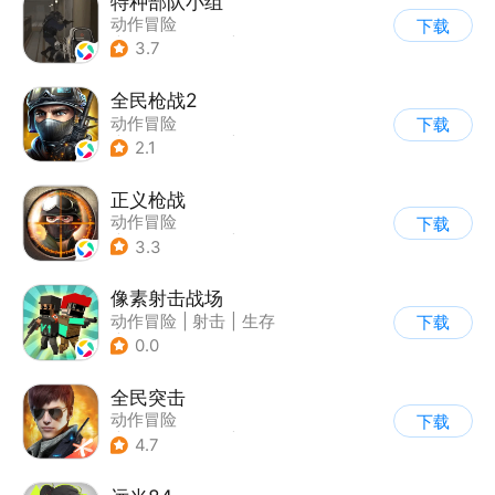
特种部队小组
动作冒险
下载
|
第一人称射击
|
枪战
3.7
|
写实
全民枪战2
动作冒险
下载
|
第一人称射击
|
枪战
2.1
|
二次元
正义枪战
动作冒险
下载
|
第一人称射击
|
枪战
3.3
|
战术竞技
像素射击战场
动作冒险
|
射击
|
生存
下载
|
像素风
0.0
全民突击
动作冒险
下载
|
第三人称射击
|
枪战
4.7
|
战术竞技