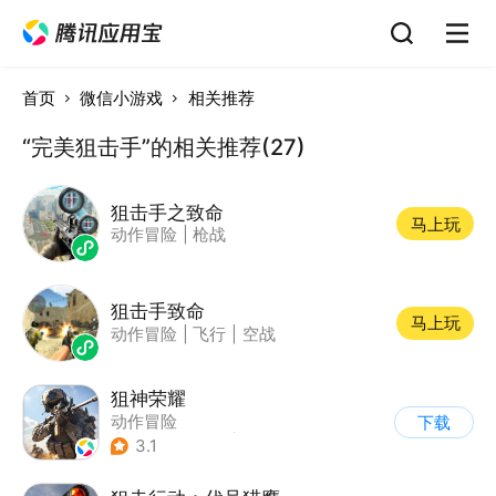
首页
微信小游戏
相关推荐
“完美狙击手”的相关推荐(27)
狙击手之致命
马上玩
动作冒险
|
枪战
狙击手致命
马上玩
动作冒险
|
飞行
|
空战
狙神荣耀
动作冒险
下载
|
第一人称射击
|
枪战
3.1
|
写实