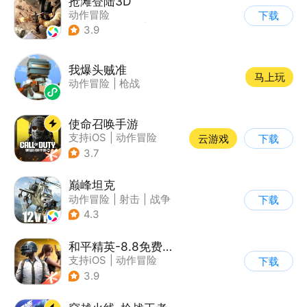
抢滩登陆3D
动作冒险
下载
|
第一人称射击
|
枪战
3.9
|
抢滩登陆
我爆头贼准
马上玩
动作冒险
|
枪战
使命召唤手游
支持iOS
|
动作冒险
云游戏
下载
|
第一人称射击
|
军事
3.7
巅峰坦克
动作冒险
|
射击
|
战争
下载
|
战术竞技
4.3
和平精英-8.8免费领20连抽
支持iOS
|
动作冒险
下载
|
PvP
|
枪战
3.9