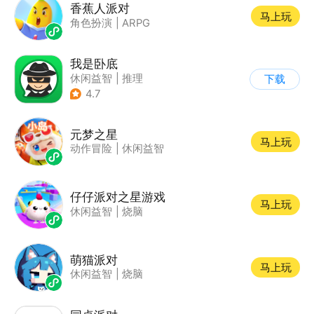
香蕉人派对
马上玩
角色扮演
|
ARPG
我是卧底
休闲益智
|
推理
下载
|
派对游戏
4.7
元梦之星
马上玩
动作冒险
|
休闲益智
仔仔派对之星游戏
马上玩
休闲益智
|
烧脑
萌猫派对
马上玩
休闲益智
|
烧脑