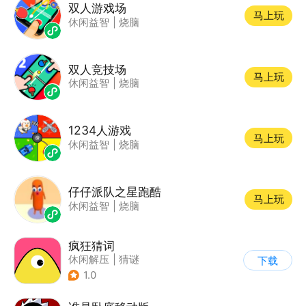
双人游戏场
马上玩
休闲益智
|
烧脑
双人竞技场
马上玩
休闲益智
|
烧脑
1234人游戏
马上玩
休闲益智
|
烧脑
仔仔派队之星跑酷
马上玩
休闲益智
|
烧脑
疯狂猜词
休闲解压
|
猜谜
下载
1.0