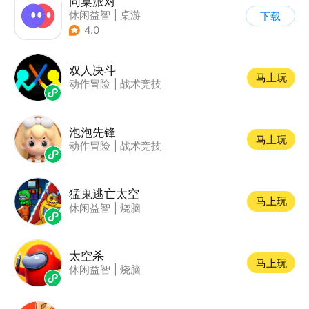
同桌派对
休闲益智
|
桌游
下载
|
派对游戏
|
卡通
4.0
双人决斗
马上玩
动作冒险
|
战术竞技
泡泡先锋
马上玩
动作冒险
|
战术竞技
猛鬼逃亡太空
马上玩
休闲益智
|
烧脑
太空杀
马上玩
休闲益智
|
烧脑