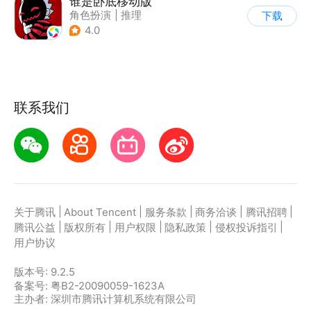
谁是卧底移动版
角色扮演
|
推理
下载
|
谁是卧底
4.0
|
非对称竞技
联系我们
|
|
|
|
|
关于腾讯
About Tencent
服务条款
商务洽谈
腾讯招聘
|
|
|
|
|
腾讯公益
版权所有
用户权限
隐私政策
侵权投诉指引
用户协议
版本号:
9.2.5
备案号: 粤B2-20090059-1623A
主办者: 深圳市腾讯计算机系统有限公司