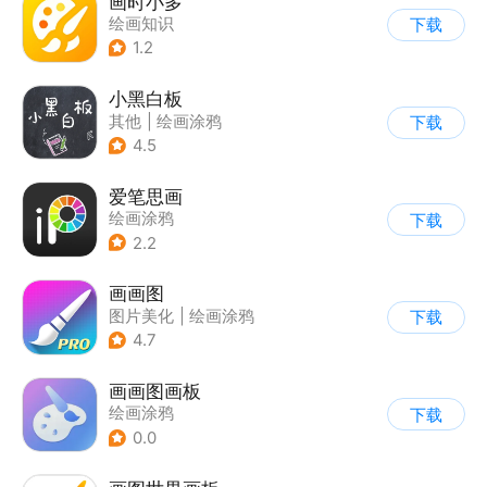
画时小多
绘画知识
下载
1.2
小黑白板
其他
|
绘画涂鸦
下载
4.5
爱笔思画
绘画涂鸦
下载
2.2
画画图
图片美化
|
绘画涂鸦
下载
4.7
画画图画板
绘画涂鸦
下载
0.0