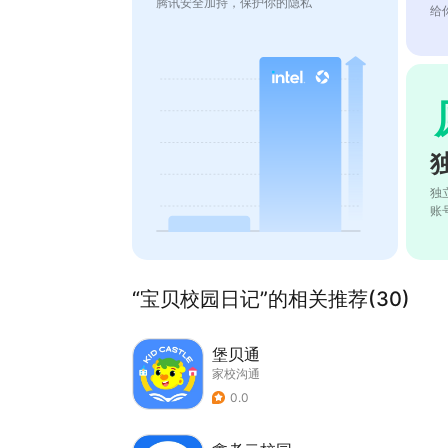
腾讯安全加持，保护你的隐私
给
独
账
“宝贝校园日记”的相关推荐(30)
堡贝通
家校沟通
0.0