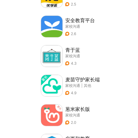
2.5
安全教育平台
家校沟通
2.6
青于蓝
家校沟通
4.3
麦苗守护家长端
家校沟通
|
其他
4.9
葱米家长版
家校沟通
2.0