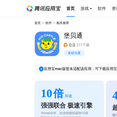
首页
游戏
软件
资
首页
软件
相关推荐
堡贝通
0.0
311下载
家校沟通
应用宝mac版暂未适配该应用，可下载应用宝
10
倍
加速
强强联合 极速引擎
与intel合作，比传统模拟器快10倍
腾