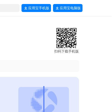
应用宝
手机版
应用宝
电脑版
扫码下载手机版