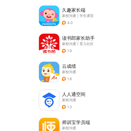
久趣家长端
家校沟通
|
学生课堂
4.0
读书郎家长助手
家校沟通
|
育儿社区
1.9
云成绩
家校沟通
1.8
人人通空间
家校沟通
1.3
师训宝学员端
家校沟通