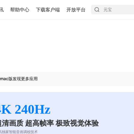
讯
帮助中心
下载客户端
开放平台
mac版发现更多应用
4K 240Hz
超清画质 超高帧率 极致视觉体验
讯独家智能音画调校技术