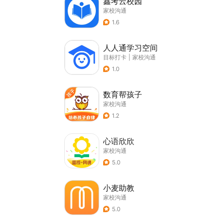
鑫考云校园
家校沟通
1.6
人人通学习空间
目标打卡
|
家校沟通
1.0
数育帮孩子
家校沟通
1.2
心语欣欣
家校沟通
5.0
小麦助教
家校沟通
5.0