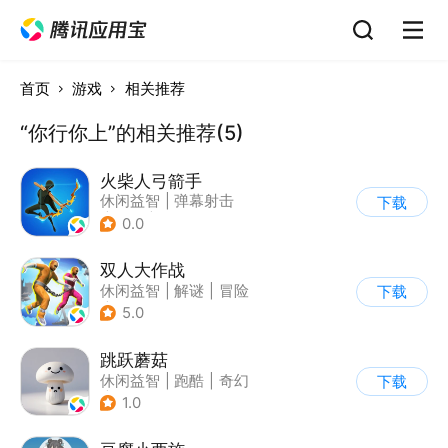
首页
游戏
相关推荐
“你行你上”的相关推荐(5)
火柴人弓箭手
休闲益智
|
弹幕射击
下载
|
卡通
|
动作冒险
0.0
双人大作战
休闲益智
|
解谜
|
冒险
下载
|
派对游戏
5.0
跳跃蘑菇
休闲益智
|
跑酷
|
奇幻
下载
|
横版过关
1.0