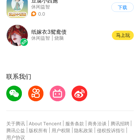
豆腐小西施
休闲益智
下载
0.0
纸嫁衣3鸳鸯债
马上玩
休闲益智
|
烧脑
联系我们
|
|
|
|
|
关于腾讯
About Tencent
服务条款
商务洽谈
腾讯招聘
|
|
|
|
|
腾讯公益
版权所有
用户权限
隐私政策
侵权投诉指引
用户协议