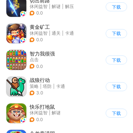
切出前路
休闲益智
|
解谜
|
解压
下载
0.0
黄金矿工
休闲益智
|
通关
|
卡通
下载
0.0
智力我很强
点击
下载
0.0
战狼行动
策略
|
塔防
|
卡通
下载
|
休闲益智
3.0
快乐打地鼠
休闲益智
|
解谜
下载
|
儿童游戏
|
卡通
0.0