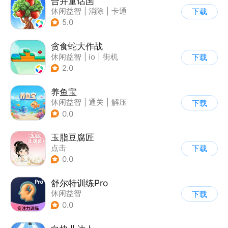
合并童话国
休闲益智
|
消除
|
卡通
下载
|
合成
5.0
贪食蛇大作战
休闲益智
|
io
|
街机
下载
|
萌系
2.0
养鱼宝
休闲益智
|
通关
|
解压
下载
|
卡通
0.0
玉脂豆腐匠
点击
下载
0.0
舒尔特训练Pro
休闲益智
下载
0.0