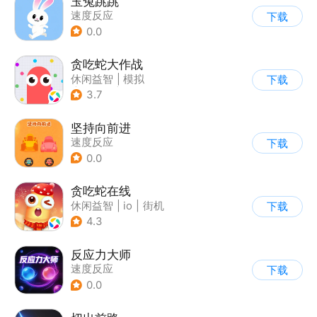
玉兔跳跳
速度反应
下载
0.0
贪吃蛇大作战
休闲益智
|
模拟
下载
|
贪吃蛇
|
卡通
3.7
坚持向前进
速度反应
下载
0.0
贪吃蛇在线
休闲益智
|
io
|
街机
下载
|
贪吃蛇
4.3
反应力大师
速度反应
下载
0.0