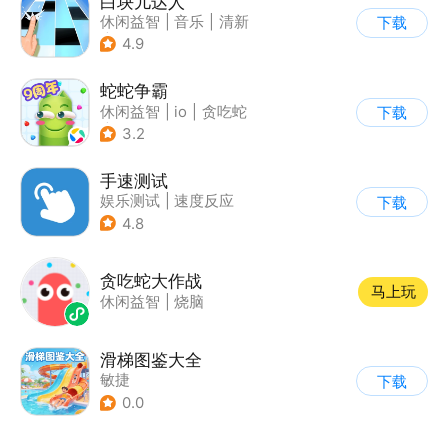
白块儿达人
休闲益智
|
音乐
|
清新
下载
|
多比特
4.9
蛇蛇争霸
休闲益智
|
io
|
贪吃蛇
下载
|
白日梦
3.2
手速测试
娱乐测试
|
速度反应
下载
4.8
贪吃蛇大作战
马上玩
休闲益智
|
烧脑
滑梯图鉴大全
敏捷
下载
0.0