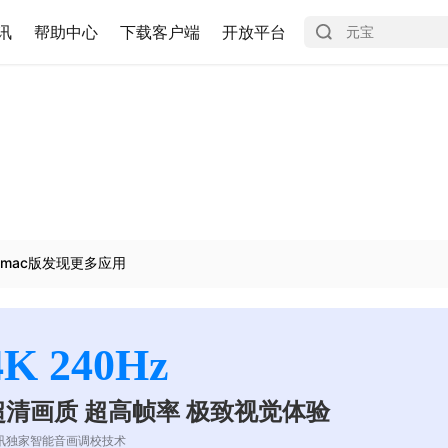
讯
帮助中心
下载客户端
开放平台
mac版发现更多应用
4K 240Hz
超清画质 超高帧率 极致视觉体验
讯独家智能音画调校技术