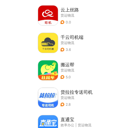
云上丝路
货运物流
0.0
千云司机端
货运物流
3.6
搬运帮
货运物流
5.0
货拉拉专送司机
货运物流
2.8
直通宝
效率办公
|
货运物流