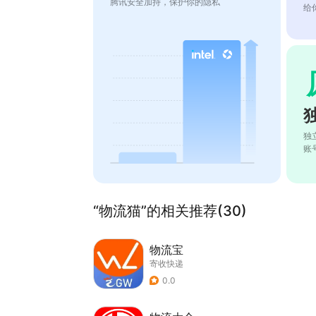
腾讯安全加持，保护你的隐私
给
独
账
“物流猫”的相关推荐(30)
物流宝
寄收快递
0.0