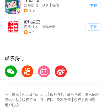
迷你世界
角色扮演
|
沙盒
|
探险
下载
|
我的世界
3.9
游民星空
游戏社区
|
游戏攻略
下载
4.5
联系我们
|
|
|
|
|
关于腾讯
About Tencent
服务条款
商务洽谈
腾讯招聘
|
|
|
|
|
腾讯公益
版权所有
用户权限
隐私政策
侵权投诉指引
用户协议