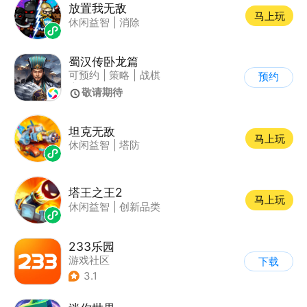
放置我无敌
马上玩
休闲益智
|
消除
蜀汉传卧龙篇
可预约
|
策略
|
战棋
预约
|
三国
敬请期待
坦克无敌
马上玩
休闲益智
|
塔防
塔王之王2
马上玩
休闲益智
|
创新品类
233乐园
游戏社区
下载
3.1