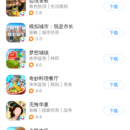
边境警察
角色扮演
|
生活模拟
下载
|
写实
2.8
模拟城市：我是市长
策略
|
城市经营
下载
|
模拟城市
|
开放世界
3.0
梦想城镇
休闲益智
|
种田
下载
|
田园生活
|
中国风
4.0
奇妙料理餐厅
休闲益智
|
模拟
|
美食
下载
|
宝宝巴士
4.6
无悔华夏
策略
|
国家经营
|
战争
下载
|
中国风
4.4