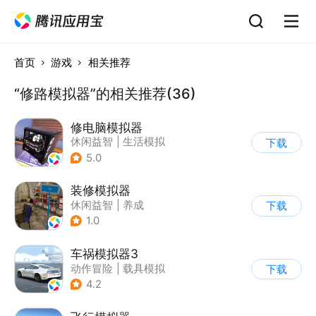
首页
游戏
相关推荐
“修路模拟器”的相关推荐(36)
修电脑模拟器
休闲益智
|
生活模拟
下载
5.0
装修模拟器
休闲益智
|
养成
下载
|
女性向
|
卡通
1.0
车祸模拟器3
动作冒险
|
载具模拟
下载
|
汽车
|
写实
4.2