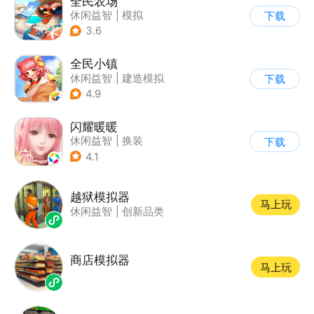
全民农场
休闲益智
|
模拟
下载
|
田园生活
|
卡通
3.6
全民小镇
休闲益智
|
建造模拟
下载
|
卡通
|
腾讯
4.9
闪耀暖暖
休闲益智
|
换装
下载
|
美少女
|
二次元
4.1
越狱模拟器
马上玩
休闲益智
|
创新品类
商店模拟器
马上玩