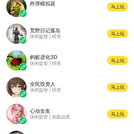
炸弹模拟器
马上玩
荒野日记孤岛
马上玩
休闲益智
|
经营
蚂蚁进化3D
马上玩
休闲益智
|
经营
全民投资人
马上玩
休闲益智
|
经营
心动女友
马上玩
休闲益智
|
创新品类