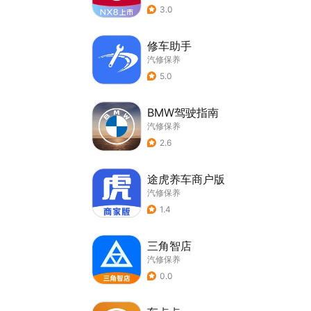
3.0
修车助手
汽修保养
5.0
BMW驾驶指南
汽修保养
2.6
途虎养车商户版
汽修保养
1.4
三角智店
汽修保养
0.0