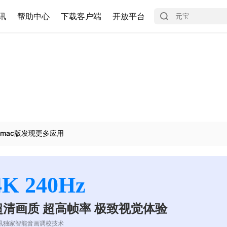
讯
帮助中心
下载客户端
开放平台
mac版发现更多应用
4K 240Hz
超清画质 超高帧率 极致视觉体验
讯独家智能音画调校技术