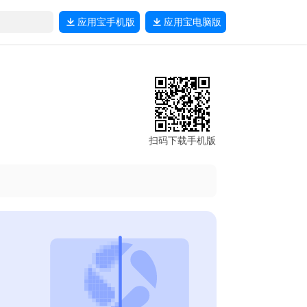
应用宝
手机版
应用宝
电脑版
扫码下载手机版