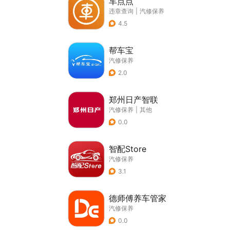
车点点
违章查询
|
汽修保养
4.5
帮车宝
汽修保养
2.0
郑州日产智联
汽修保养
|
其他
0.0
智配Store
汽修保养
3.1
德师傅养车管家
汽修保养
0.0