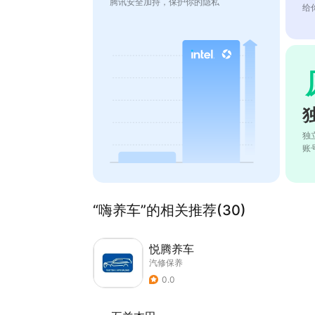
腾讯安全加持，保护你的隐私
给
独
账
“嗨养车”的相关推荐(30)
悦腾养车
汽修保养
0.0