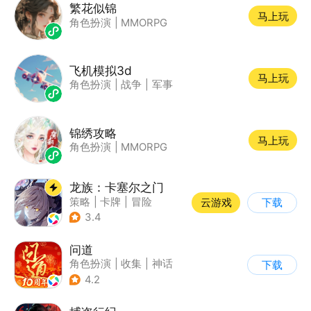
繁花似锦
马上玩
角色扮演
|
MMORPG
飞机模拟3d
马上玩
角色扮演
|
战争
|
军事
锦绣攻略
马上玩
角色扮演
|
MMORPG
龙族：卡塞尔之门
策略
|
卡牌
|
冒险
云游戏
下载
|
龙族
3.4
问道
角色扮演
|
收集
|
神话
下载
|
宠物
4.2