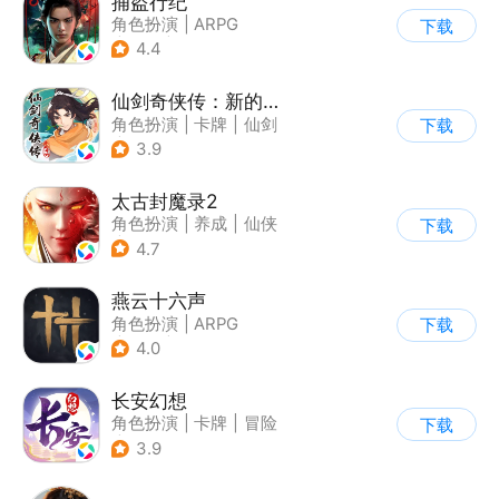
捕盗行纪
角色扮演
|
ARPG
下载
|
武侠
|
剧情
4.4
仙剑奇侠传：新的开始
角色扮演
|
卡牌
|
仙剑
下载
|
剧情
3.9
太古封魔录2
角色扮演
|
养成
|
仙侠
下载
|
自由交易
4.7
燕云十六声
角色扮演
|
ARPG
下载
|
武侠
|
开放世界
4.0
长安幻想
角色扮演
|
卡牌
|
冒险
下载
|
宠物
3.9