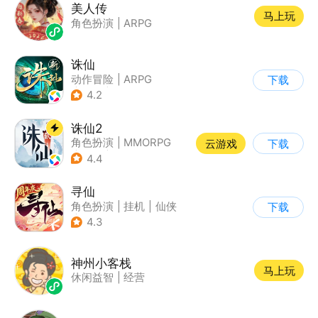
美人传
马上玩
角色扮演
|
ARPG
诛仙
动作冒险
|
ARPG
下载
|
仙侠
|
诛仙
4.2
诛仙2
角色扮演
|
MMORPG
云游戏
下载
|
仙侠
|
诛仙
4.4
寻仙
角色扮演
|
挂机
|
仙侠
下载
|
寻仙
4.3
神州小客栈
马上玩
休闲益智
|
经营