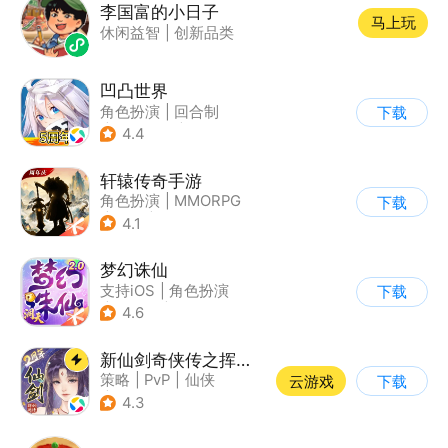
李国富的小日子
马上玩
休闲益智
|
创新品类
凹凸世界
角色扮演
|
回合制
下载
|
动漫改编
|
凹凸世界
4.4
轩辕传奇手游
角色扮演
|
MMORPG
下载
|
神话
|
山海经
4.1
梦幻诛仙
支持iOS
|
角色扮演
下载
|
回合制
|
仙侠
4.6
新仙剑奇侠传之挥剑问情
策略
|
PvP
|
仙侠
云游戏
下载
|
仙剑
4.3