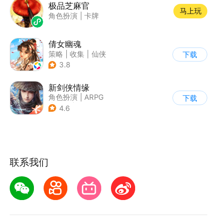
极品芝麻官
马上玩
角色扮演
|
卡牌
倩女幽魂
策略
|
收集
|
仙侠
下载
|
倩女幽魂
3.8
新剑侠情缘
角色扮演
|
ARPG
下载
|
武侠
|
剑侠情缘
4.6
联系我们