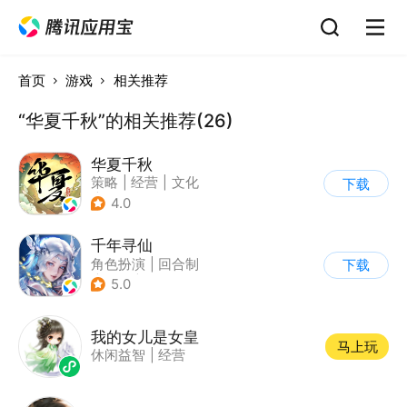
首页
游戏
相关推荐
“华夏千秋”的相关推荐(26)
华夏千秋
策略
|
经营
|
文化
下载
|
剧情
4.0
千年寻仙
角色扮演
|
回合制
下载
|
仙侠
|
剧情
5.0
我的女儿是女皇
马上玩
休闲益智
|
经营