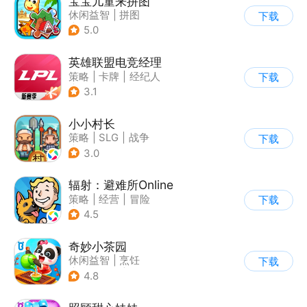
宝宝儿童来拼图
休闲益智
|
拼图
下载
|
儿童游戏
5.0
英雄联盟电竞经理
策略
|
卡牌
|
经纪人
下载
|
英雄联盟
3.1
小小村长
策略
|
SLG
|
战争
下载
|
像素风
3.0
辐射：避难所Online
策略
|
经营
|
冒险
下载
|
辐射
4.5
奇妙小茶园
休闲益智
|
烹饪
下载
|
宝宝巴士
|
学习教育
4.8