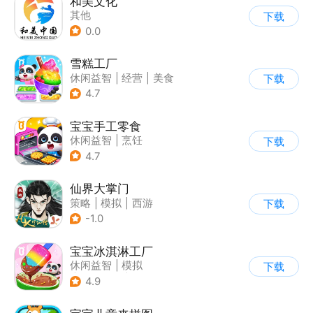
和美文化
其他
下载
0.0
雪糕工厂
休闲益智
|
经营
|
美食
下载
|
宝宝巴士
4.7
宝宝手工零食
休闲益智
|
烹饪
下载
|
宝宝巴士
|
学习教育
4.7
仙界大掌门
策略
|
模拟
|
西游
下载
|
剧情
-1.0
宝宝冰淇淋工厂
休闲益智
|
模拟
下载
|
宝宝巴士
|
儿童游戏
4.9