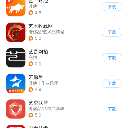
金牛财经
其他
下载
4.8
艺术收藏网
奢侈品/艺术品商城
下载
5.0
艺是网拍
竞拍
下载
0.0
艺愿星
其他
|
作业题库
下载
|
填报志愿
4.9
艺空联盟
奢侈品/艺术品商城
下载
5.0