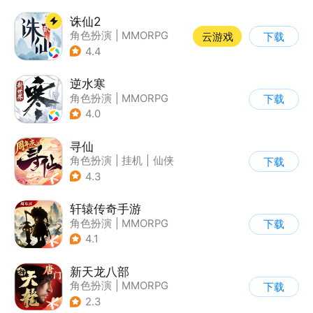
诛仙2
角色扮演
|
MMORPG
云游戏
下载
|
仙侠
|
诛仙
4.4
逆水寒
角色扮演
|
MMORPG
下载
|
武侠
|
开放世界
4.0
寻仙
角色扮演
|
挂机
|
仙侠
下载
|
寻仙
4.3
轩辕传奇手游
角色扮演
|
MMORPG
下载
|
神话
|
山海经
4.1
新天龙八部
角色扮演
|
MMORPG
下载
|
武侠
|
天龙八部
2.3