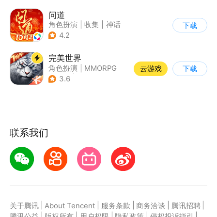
问道
角色扮演
|
收集
|
神话
下载
|
宠物
4.2
完美世界
角色扮演
|
MMORPG
云游戏
下载
|
奇幻
|
完美世界
3.6
联系我们
|
|
|
|
|
关于腾讯
About Tencent
服务条款
商务洽谈
腾讯招聘
|
|
|
|
|
腾讯公益
版权所有
用户权限
隐私政策
侵权投诉指引