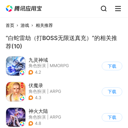
首页
游戏
相关推荐
“白蛇雷劫（打BOSS无限送真充）”的相关推
荐(10)
九灵神域
角色扮演
|
MMORPG
下载
|
仙侠
|
中国风
4.2
伏魔录
角色扮演
|
ARPG
下载
|
仙侠
|
中国风
4.3
神火大陆
角色扮演
|
ARPG
下载
|
奇幻
|
自由交易
4.8