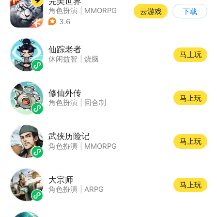
完美世界
角色扮演
|
MMORPG
云游戏
下载
|
奇幻
|
完美世界
3.6
仙踪老者
马上玩
休闲益智
|
烧脑
修仙外传
马上玩
角色扮演
|
回合制
武侠历险记
马上玩
角色扮演
|
MMORPG
大宗师
马上玩
角色扮演
|
ARPG