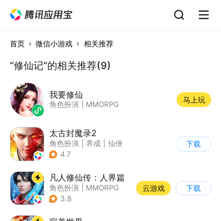
首页
微信小游戏
相关推荐
“修仙记”的相关推荐(9)
我要修仙
马上玩
角色扮演
|
MMORPG
太古封魔录2
角色扮演
|
养成
|
仙侠
下载
|
自由交易
4.7
凡人修仙传：人界篇
角色扮演
|
MMORPG
云游戏
下载
|
仙侠
|
开放世界
3.8