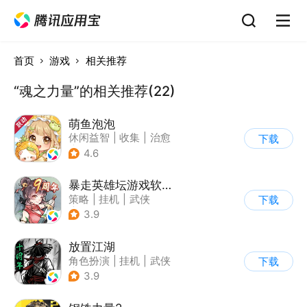
首页
游戏
相关推荐
“魂之力量”的相关推荐(22)
萌鱼泡泡
休闲益智
|
收集
|
治愈
下载
|
店铺经营
4.6
暴走英雄坛游戏软件V1.0
策略
|
挂机
|
武侠
下载
|
剧情
3.9
放置江湖
角色扮演
|
挂机
|
武侠
下载
|
文字游戏
3.9