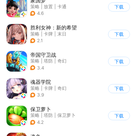
家国梦
策略
|
放置
|
卡通
下载
|
腾讯
4.6
胜利女神：新的希望
策略
|
卡牌
|
末日
下载
|
美少女
2.1
帝国守卫战
策略
|
塔防
|
奇幻
下载
|
卡通
3.4
魂器学院
策略
|
卡牌
|
奇幻
下载
|
美少女
3.9
保卫萝卜
策略
|
塔防
|
保卫萝卜
下载
|
卡通
4.2