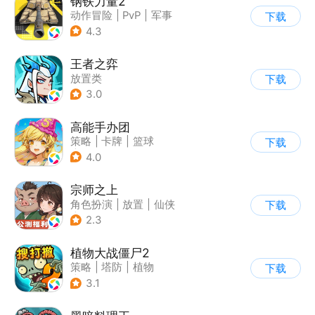
钢铁力量2
动作冒险
|
PvP
|
军事
下载
|
5v5
4.3
王者之弈
放置类
下载
3.0
高能手办团
策略
|
卡牌
|
篮球
下载
|
美少女
4.0
宗师之上
角色扮演
|
放置
|
仙侠
下载
|
剧情
2.3
植物大战僵尸2
策略
|
塔防
|
植物
下载
|
植物大战僵尸
3.1