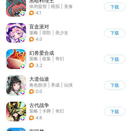
黑暗料理王
休闲益智
|
模拟
|
美食
下载
|
卡通
4.1
盲盒派对
策略
|
塔防
|
美少女
下载
|
卡通
4.0
幻兽爱合成
策略
|
收集
|
奇幻
下载
|
卡通
3.2
大道仙途
角色扮演
|
养成
|
仙侠
下载
|
剧情
0.0
古代战争
策略
|
卡牌
|
奇幻
下载
|
卡通
4.6