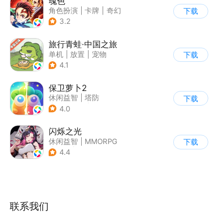
魂色
角色扮演
|
卡牌
|
奇幻
下载
|
动漫
3.2
旅行青蛙·中国之旅
单机
|
放置
|
宠物
下载
|
中国风
4.1
保卫萝卜2
休闲益智
|
塔防
下载
|
保卫萝卜
|
飞鱼
4.0
闪烁之光
休闲益智
|
MMORPG
下载
|
战争
|
美少女
4.4
联系我们