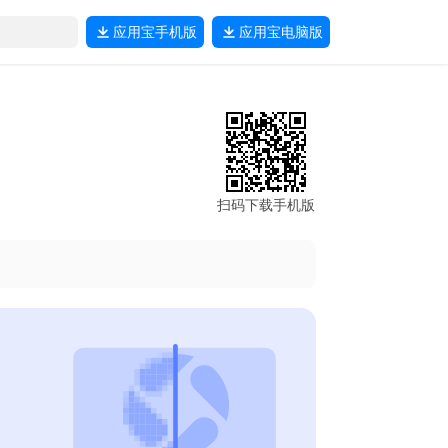
应用宝
手机版
应用宝
电脑版
扫码下载手机版