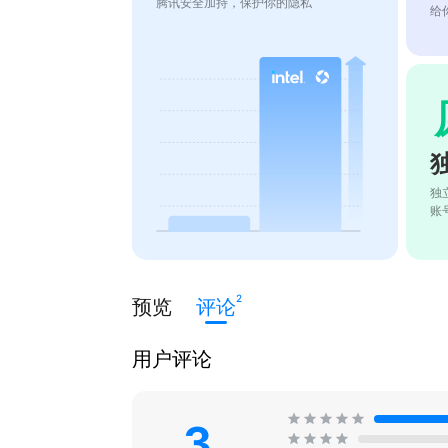
腾讯安全加持，保护你的隐私
给
独
账
2
预览
评论
用户评论
3