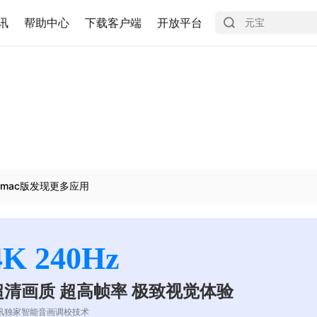
讯
帮助中心
下载客户端
开放平台
mac版发现更多应用
4K 240Hz
超清画质 超高帧率 极致视觉体验
讯独家智能音画调校技术