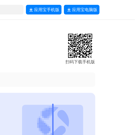
应用宝
手机版
应用宝
电脑版
扫码下载手机版