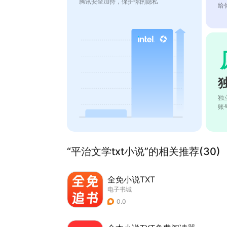
腾讯安全加持，保护你的隐私
给
独
账
“平治文学txt小说”的相关推荐(30)
全免小说TXT
电子书城
0.0