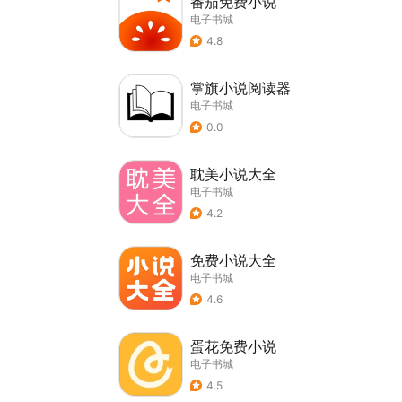
番茄免费小说
电子书城
4.8
掌旗小说阅读器
电子书城
0.0
耽美小说大全
电子书城
4.2
免费小说大全
电子书城
4.6
蛋花免费小说
电子书城
4.5