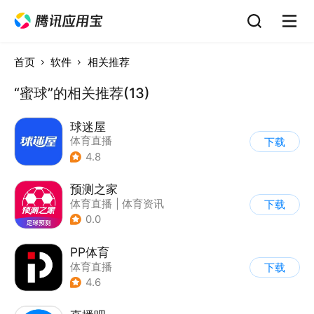
首页
软件
相关推荐
“蜜球”的相关推荐(13)
球迷屋
体育直播
下载
4.8
预测之家
体育直播
|
体育资讯
下载
0.0
PP体育
体育直播
下载
4.6