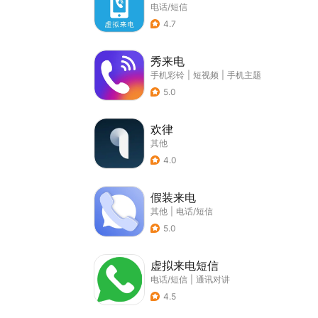
电话/短信
4.7
秀来电
手机彩铃
|
短视频
|
手机主题
5.0
欢律
其他
4.0
假装来电
其他
|
电话/短信
5.0
虚拟来电短信
电话/短信
|
通讯对讲
4.5