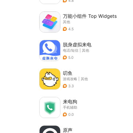
4.8
万能小组件 Top Widgets
其他
4.5
脱身虚拟来电
电话/短信
|
其他
5.0
叨鱼
游戏攻略
|
其他
3.3
来电狗
手机辅助
0.0
原声