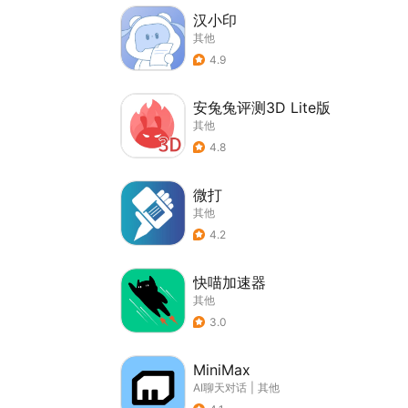
汉小印
其他
4.9
安兔兔评测3D Lite版
其他
4.8
微打
其他
4.2
快喵加速器
其他
3.0
MiniMax
AI聊天对话
|
其他