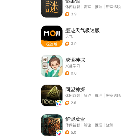
谜案馆
休闲益智
|
密室
|
推理
|
密室逃脱
3.9
墨迹天气极速版
天气
3.9
成语神探
兴趣学习
0.0
同盟神探
休闲益智
|
解谜
|
推理
|
密室逃脱
2.6
解谜魔盒
休闲益智
|
解谜
|
推理
|
烧脑
5.0