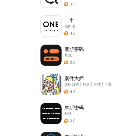
3.5
一个
轻阅读
4.5
摩斯密码
其他
0.0
案件大师
休闲益智
|
解谜
|
推理
|
卡通
4.2
摩斯密码
翻译
0.0