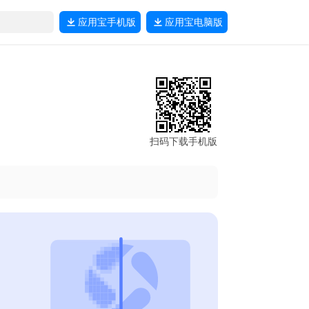
应用宝
手机版
应用宝
电脑版
扫码下载手机版