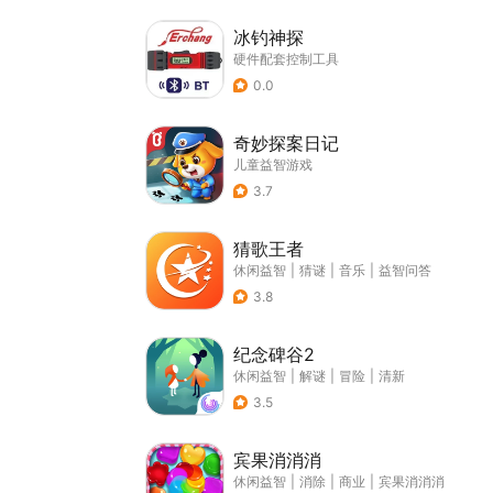
冰钓神探
硬件配套控制工具
0.0
奇妙探案日记
儿童益智游戏
3.7
猜歌王者
休闲益智
|
猜谜
|
音乐
|
益智问答
3.8
纪念碑谷2
休闲益智
|
解谜
|
冒险
|
清新
3.5
宾果消消消
休闲益智
|
消除
|
商业
|
宾果消消消