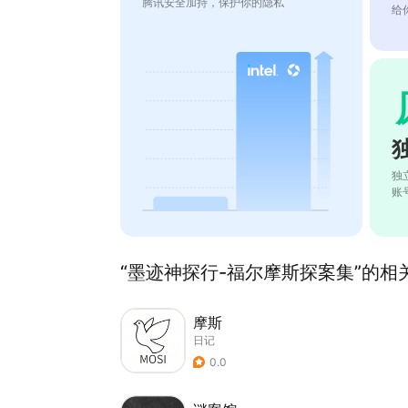
腾讯安全加持，保护你的隐私
给
独
账
“墨迹神探行-福尔摩斯探案集”的相关
摩斯
日记
0.0