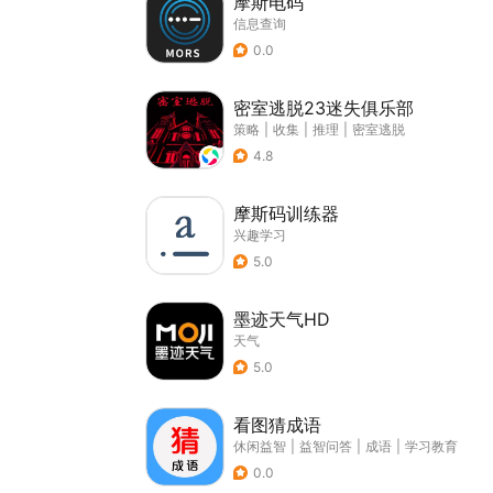
摩斯电码
信息查询
0.0
密室逃脱23迷失俱乐部
策略
|
收集
|
推理
|
密室逃脱
4.8
摩斯码训练器
兴趣学习
5.0
墨迹天气HD
天气
5.0
看图猜成语
休闲益智
|
益智问答
|
成语
|
学习教育
0.0