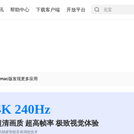
讯
帮助中心
下载客户端
开放平台
mac版发现更多应用
4K 240Hz
超清画质 超高帧率 极致视觉体验
讯独家智能音画调校技术