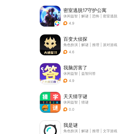
密室逃脱17守护公寓
休闲益智
|
解谜
|
恐怖
|
密室逃脱
4.9
百变大侦探
角色扮演
|
解谜
|
推理
|
派对游戏
4.6
我脑厉害了
休闲益智
|
益智问答
4.9
天天猜字谜
休闲益智
|
猜谜
0.0
我是谜
角色扮演
|
解谜
|
推理
|
文字游戏