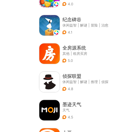
4.0
纪念碑谷
休闲益智
|
解谜
|
冒险
|
治愈
4.1
全房源系统
其他
|
租房买房
5.0
侦探联盟
休闲益智
|
解谜
|
推理
|
侦探
4.8
墨迹天气
天气
4.5