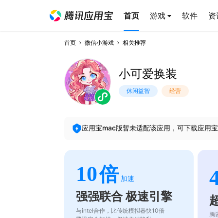
首页
游戏
软件
资
首页
微信小游戏
相关推荐
小可爱换装
休闲益智
经营
应用宝mac版暂未适配该应用，可下载应用宝
10
倍
加速
强强联合 极速引擎
与intel合作，比传统模拟器快10倍
腾