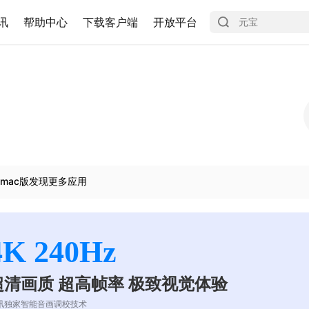
讯
帮助中心
下载客户端
开放平台
mac版发现更多应用
4K 240Hz
超清画质 超高帧率 极致视觉体验
讯独家智能音画调校技术