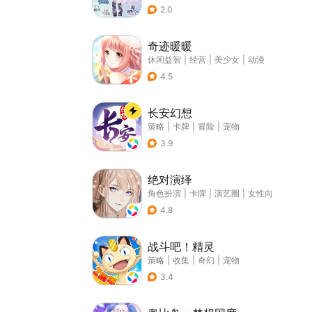
2.0
奇迹暖暖
休闲益智
|
经营
|
美少女
|
动漫
4.5
长安幻想
策略
|
卡牌
|
冒险
|
宠物
3.9
绝对演绎
角色扮演
|
卡牌
|
演艺圈
|
女性向
4.8
战斗吧！精灵
策略
|
收集
|
奇幻
|
宠物
3.4