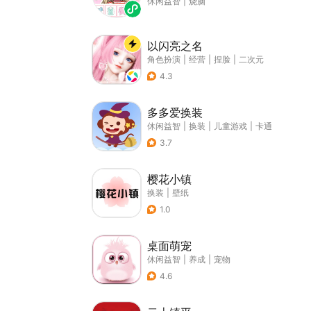
休闲益智
|
烧脑
以闪亮之名
角色扮演
|
经营
|
捏脸
|
二次元
4.3
多多爱换装
休闲益智
|
换装
|
儿童游戏
|
卡通
3.7
樱花小镇
换装
|
壁纸
1.0
桌面萌宠
休闲益智
|
养成
|
宠物
4.6