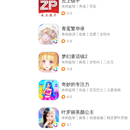
云上镇平
休闲益智
|
养成
|
写实
0.0
青鸾繁华录
角色扮演
|
收集
|
恋爱
|
女性向
3.6
梦幻童话镇2
休闲益智
|
换装
|
女性向
|
二次元
3.8
奇妙的专注力
休闲益智
|
化妆
|
宝宝巴士
|
儿童游戏
4.5
叶罗丽美颜公主
休闲益智
|
换装
|
动漫改编
|
精灵梦叶罗丽
3.1