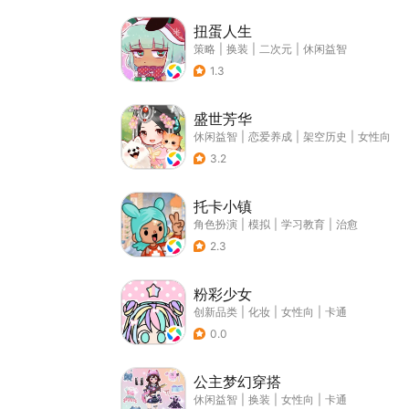
扭蛋人生
策略
|
换装
|
二次元
|
休闲益智
1.3
盛世芳华
休闲益智
|
恋爱养成
|
架空历史
|
女性向
3.2
托卡小镇
角色扮演
|
模拟
|
学习教育
|
治愈
2.3
粉彩少女
创新品类
|
化妆
|
女性向
|
卡通
0.0
公主梦幻穿搭
休闲益智
|
换装
|
女性向
|
卡通