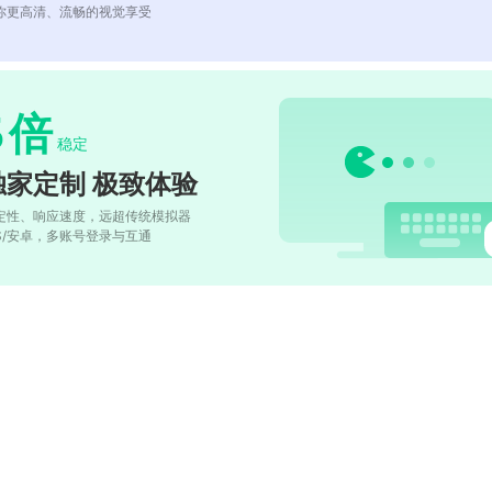
你更高清、流畅的视觉享受
5
倍
稳定
独家定制 极致体验
定性、响应速度，远超传统模拟器
OS/安卓，多账号登录与互通