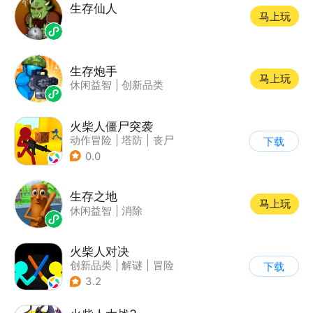
生存仙人
马上玩
生存炮手
马上玩
休闲益智
|
创新品类
火柴人僵尸突袭
动作冒险
|
塔防
|
丧尸
下载
|
挑战破纪录
0.0
生存之地
马上玩
休闲益智
|
消除
火柴人对决
创新品类
|
解谜
|
冒险
下载
|
挑战破纪录
3.2