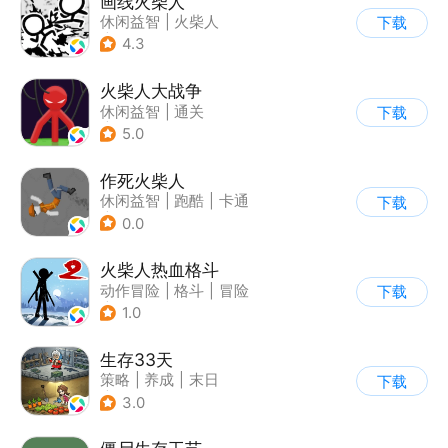
画线火柴人
休闲益智
|
火柴人
下载
|
DIY
4.3
火柴人大战争
休闲益智
|
通关
下载
|
火柴人
5.0
作死火柴人
休闲益智
|
跑酷
|
卡通
下载
|
62游戏
0.0
火柴人热血格斗
动作冒险
|
格斗
|
冒险
下载
|
火柴人
1.0
生存33天
策略
|
养成
|
末日
下载
|
卡通
3.0