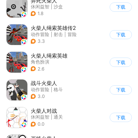
弄死火柴人
休闲益智
|
沙盒
下载
|
火柴人
1.8
火柴人绳索英雄传2
动作冒险
|
射击
|
冒险
下载
|
开放世界
3.3
火柴人绳索英雄
角色扮演
下载
|
第三人称射击
2.6
|
火柴人
|
动作冒险
战斗火柴人
动作冒险
|
格斗
下载
|
横版过关
|
热血
3.0
火柴人对战
休闲益智
|
通关
下载
|
火柴人
0.0