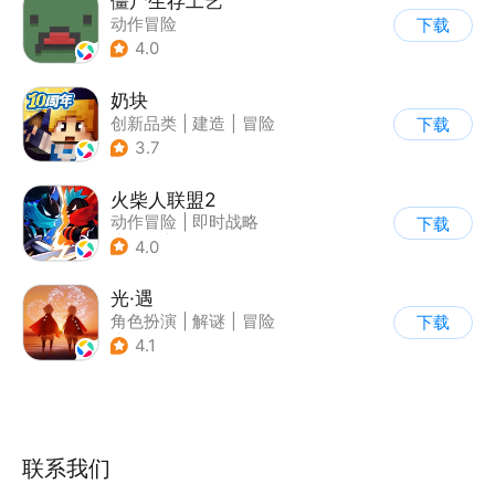
僵尸生存工艺
动作冒险
下载
4.0
奶块
创新品类
|
建造
|
冒险
下载
|
开放世界
3.7
火柴人联盟2
动作冒险
|
即时战略
下载
|
冒险
|
横版过关
4.0
光·遇
角色扮演
|
解谜
|
冒险
下载
|
开放世界
4.1
联系我们