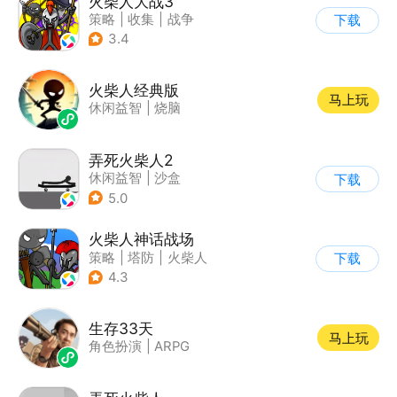
火柴人大战3
策略
|
收集
|
战争
下载
|
火柴人
3.4
火柴人经典版
马上玩
休闲益智
|
烧脑
弄死火柴人2
休闲益智
|
沙盒
下载
5.0
火柴人神话战场
策略
|
塔防
|
火柴人
下载
|
休闲益智
4.3
生存33天
马上玩
角色扮演
|
ARPG