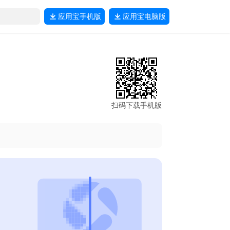
应用宝
手机版
应用宝
电脑版
扫码下载手机版