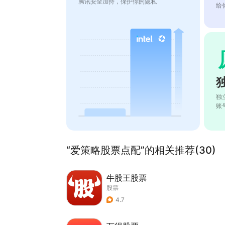
腾讯安全加持，保护你的隐私
给
独
账
“爱策略股票点配”的相关推荐(30)
牛股王股票
股票
4.7