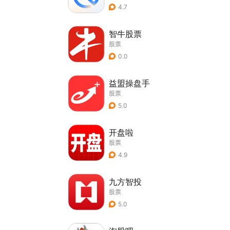
4.7
智牛股票
股票
0.0
益盟操盘手
股票
5.0
开盘啦
股票
4.9
九方智投
股票
5.0