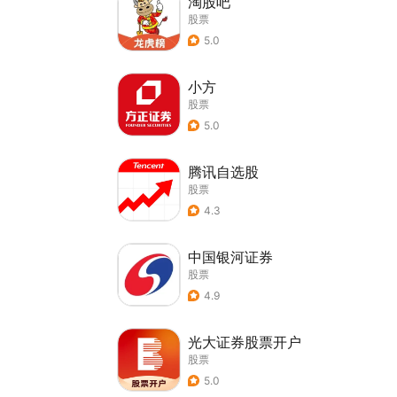
淘股吧
股票
5.0
小方
股票
5.0
腾讯自选股
股票
4.3
中国银河证券
股票
4.9
光大证券股票开户
股票
5.0