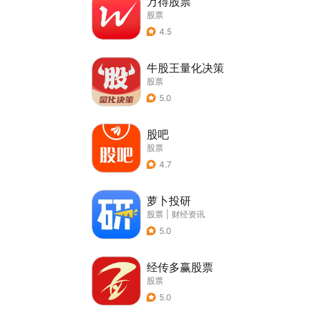
万得股票
股票
4.5
牛股王量化决策
股票
5.0
股吧
股票
4.7
萝卜投研
股票
|
财经资讯
5.0
经传多赢股票
股票
5.0