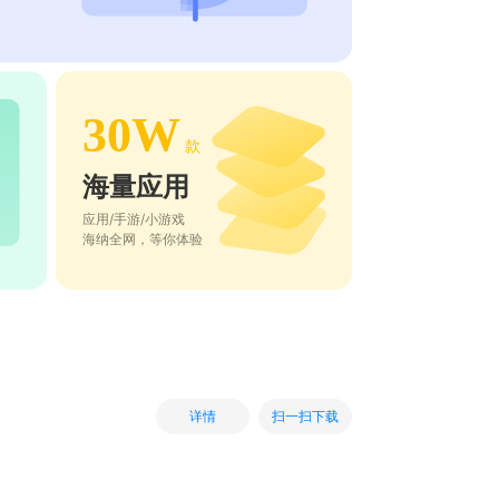
30W
款
海量应用
应用/手游/小游戏
海纳全网，等你体验
扫一扫下载
详情