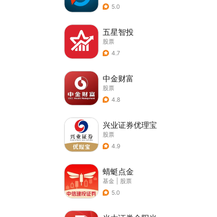
5.0
五星智投
股票
4.7
中金财富
股票
4.8
兴业证券优理宝
股票
4.9
蜻蜓点金
基金
|
股票
5.0