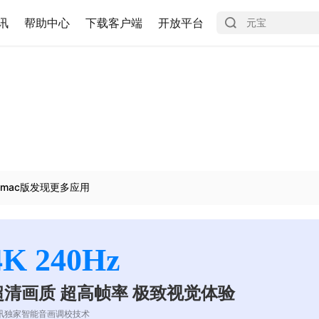
讯
帮助中心
下载客户端
开放平台
mac版发现更多应用
4K 240Hz
超清画质 超高帧率 极致视觉体验
讯独家智能音画调校技术