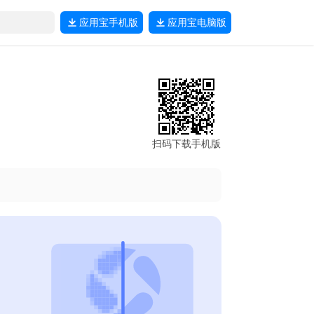
应用宝
手机版
应用宝
电脑版
扫码下载手机版