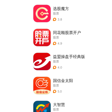
选股魔方
股票
3.8
同花顺股票开户
股票
4.9
益盟操盘手经典版
股票
4.0
国信金太阳
股票
5.0
大智慧
股票