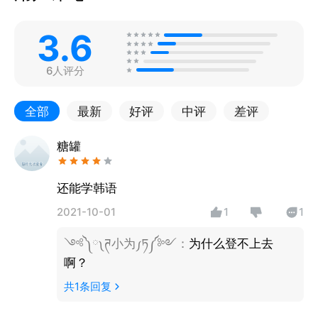
3.6
6人评分
全部
最新
好评
中评
差评
糖罐
还能学韩语
2021-10-01
1
1
༺༽༾ཊ小为ཏ༿༼༻
：
为什么登不上去
啊？
共
1
条回复