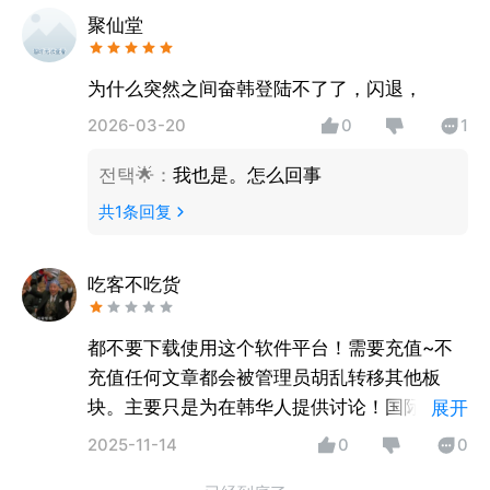
聚仙堂
为什么突然之间奋韩登陆不了了，闪退，
2026-03-20
0
1
전택🌟
：
我也是。怎么回事
共
1
条回复
吃客不吃货
都不要下载使用这个软件平台！需要充值~不
充值任何文章都会被管理员胡乱转移其他板
块。主要只是为在韩华人提供讨论！国际时事
展开
根本不会让你讨论参与
2025-11-14
0
0