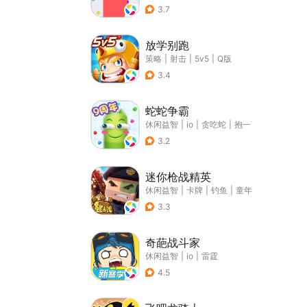
3.7
放学别跑
策略
|
射击
|
5v5
|
Q版
3.4
蛇蛇争霸
休闲益智
|
io
|
贪吃蛇
|
抱一
3.2
迷你枪战精英
休闲益智
|
卡牌
|
钓鱼
|
童年
3.3
奇葩战斗家
休闲益智
|
io
|
雷霆
4.5