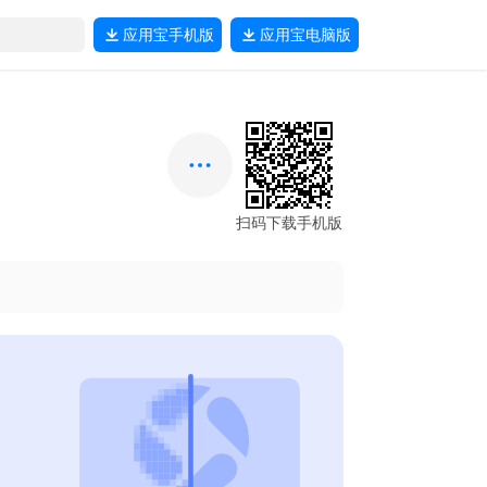
应用宝
手机版
应用宝
电脑版
扫码下载手机版