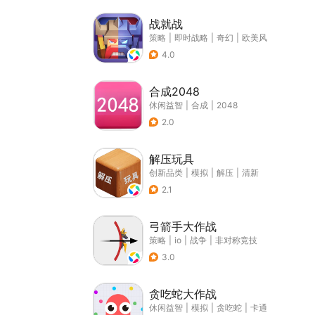
战就战
策略
|
即时战略
|
奇幻
|
欧美风
4.0
合成2048
休闲益智
|
合成
|
2048
2.0
解压玩具
创新品类
|
模拟
|
解压
|
清新
2.1
弓箭手大作战
策略
|
io
|
战争
|
非对称竞技
3.0
贪吃蛇大作战
休闲益智
|
模拟
|
贪吃蛇
|
卡通