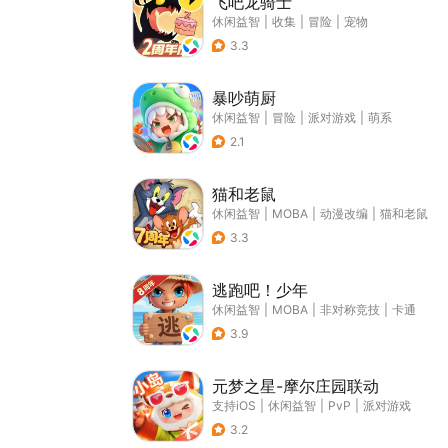
飞吧龙骑士
休闲益智
|
收集
|
冒险
|
宠物
3.3
暴吵萌厨
休闲益智
|
冒险
|
派对游戏
|
萌系
2.1
猫和老鼠
休闲益智
|
MOBA
|
动漫改编
|
猫和老鼠
3.3
逃跑吧！少年
休闲益智
|
MOBA
|
非对称竞技
|
卡通
3.9
元梦之星-摩尔庄园联动
支持iOS
|
休闲益智
|
PvP
|
派对游戏
3.2