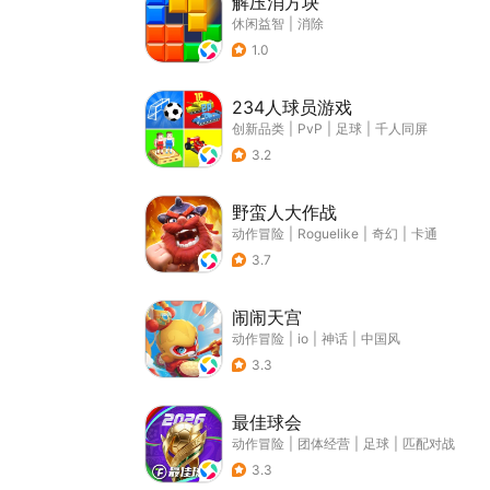
解压消方块
休闲益智
|
消除
1.0
234人球员游戏
创新品类
|
PvP
|
足球
|
千人同屏
3.2
野蛮人大作战
动作冒险
|
Roguelike
|
奇幻
|
卡通
3.7
闹闹天宫
动作冒险
|
io
|
神话
|
中国风
3.3
最佳球会
动作冒险
|
团体经营
|
足球
|
匹配对战
3.3