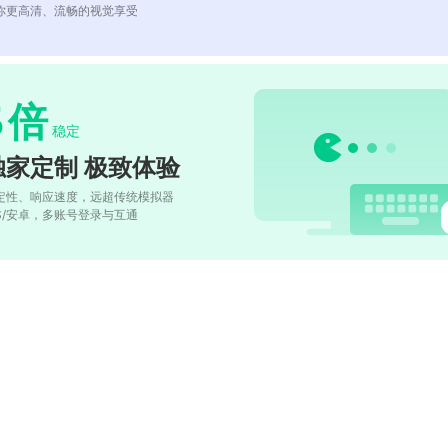
你更高清、流畅的视觉享受
5
倍
稳定
独家定制 极致体验
定性、响应速度，远超传统模拟器
OS/安卓，多账号登录与互通