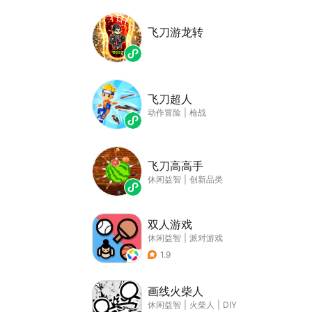
飞刀游龙转
飞刀超人
动作冒险
|
枪战
飞刀高高手
休闲益智
|
创新品类
双人游戏
休闲益智
|
派对游戏
1.9
画线火柴人
休闲益智
|
火柴人
|
DIY