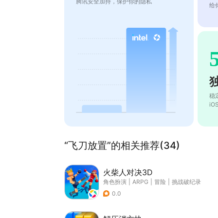
腾讯安全加持，保护你的隐私
给
稳
i
“飞刀放置”的相关推荐(34)
火柴人对决3D
角色扮演
|
ARPG
|
冒险
|
挑战破纪录
0.0