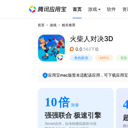
首页
游戏
软件
资
首页
游戏
相关推荐
火柴人对决3D
0.0
562下载
角色扮演
ARPG
冒险
应用宝mac版暂未适配该应用，可下载应用宝
10
倍
加速
强强联合 极速引擎
与intel合作，比传统模拟器快10倍
腾