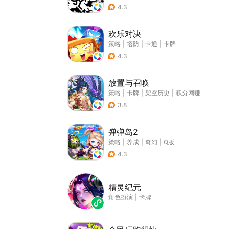
4.3
欢乐对决
策略
|
塔防
|
卡通
|
卡牌
4.3
放置与召唤
策略
|
卡牌
|
架空历史
|
积分网赚
3.8
弹弹岛2
策略
|
养成
|
奇幻
|
Q版
4.3
精灵纪元
角色扮演
|
卡牌