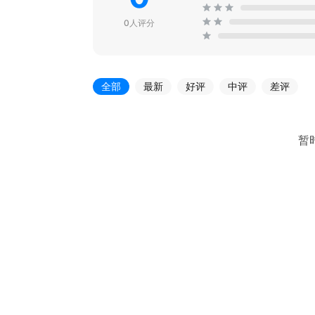
0人评分
全部
最新
好评
中评
差评