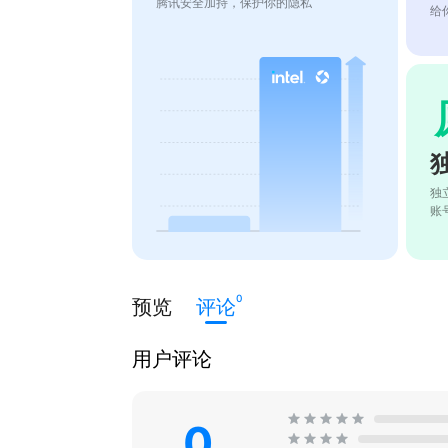
腾讯安全加持，保护你的隐私
给
独
账
0
预览
评论
用户评论
0