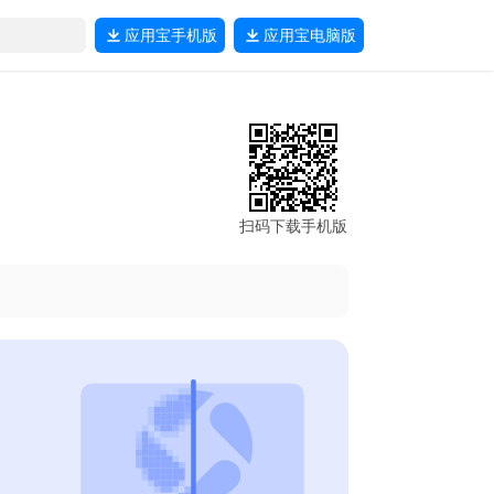
应用宝
手机版
应用宝
电脑版
扫码下载手机版