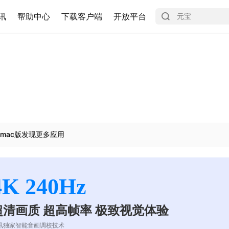
讯
帮助中心
下载客户端
开放平台
mac版发现更多应用
4K 240Hz
超清画质 超高帧率 极致视觉体验
讯独家智能音画调校技术