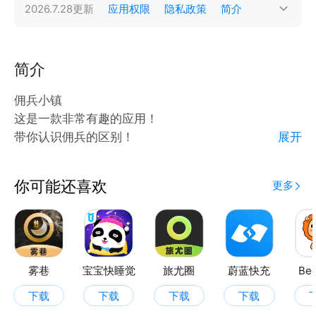
2026.7.28
更新
应用权限
隐私政策
简介
简介
佣兵小镇
这是一款非常有趣的应用！
带你认识佣兵的区别！
展开
还有精美的佣兵壁纸等你来使用！
趣味的佣兵拼图看看你多快能拼好！
你可能还喜欢
更多
雾巷
宝宝快睡觉
旅尤圈
蔚蓝快充
Be
下载
下载
下载
下载