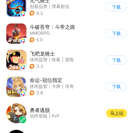
元气骑士
创新品类
|
弹幕射击
下载
|
地牢
|
像素风
4.3
斗破苍穹：斗帝之路
MMORPG
下载
5.0
飞吧龙骑士
休闲益智
|
收集
|
冒险
下载
|
宠物
3.3
命运-冠位指定
休闲益智
|
卡牌
|
传奇
下载
|
命运
3.8
勇者逃脱
马上玩
动作冒险
|
PvP