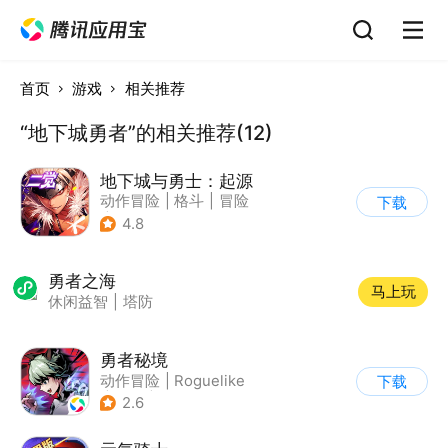
首页
游戏
相关推荐
“地下城勇者”的相关推荐(12)
地下城与勇士：起源
动作冒险
|
格斗
|
冒险
下载
|
地下城与勇士
4.8
勇者之海
马上玩
休闲益智
|
塔防
勇者秘境
动作冒险
|
Roguelike
下载
|
冒险
|
无双割草
2.6