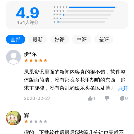
4.9
454人评分
全部
最新
好评
中评
差评
伊*尔
凤凰资讯里面的新闻内容真的很不错，软件整
体版面简洁，没有那么多花里胡哨的东西。追
求主旋律，没有杂乱的娱乐头条以及博人眼球
展开
而没营养的文章。而且还有看新闻还能得金
2020-02-27
1
0
币，可以提现，看新闻赚钱两不耽误
辉
假的，下载软件后最后5秒等几分钟也完成不