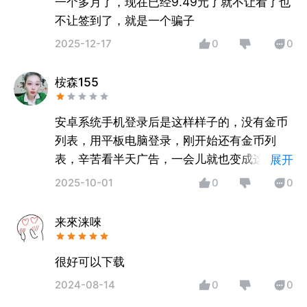
一个多月了，现在已经9.49元了就不让看了也
不让签到了，就是一个骗子
2025-12-17
0
0
桉森155
安卓系统手机登录后是这样样子的，没有金币
列表，用平板电脑登录，刚开始还有金币列
表，辛苦看半天广告，一会儿就也变成这样
展开
了，这样的界面去砸金蛋看广告，显示得
2025-10-01
0
0
5000金币，可到我的金币那里一看，只有
500，漏洞太大了？果断卸了
来來涞唻
很好可以下载
2024-08-14
0
0