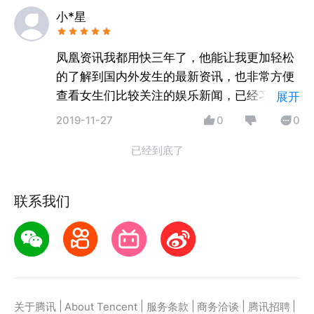
小*星
凤凰资讯我都用快三年了，他能让我更加轻松
的了解到国内外发生的最新资讯，也非常方便
查看女生们比较关注的娱乐新闻，已经习惯性
展开
的每天会时不时的打开刷一下新闻，不仅能了
2019-11-27
0
0
解到最新资讯，也是一种工作之余放松和娱乐
已经到底了
的方式。
联系我们
|
|
|
|
|
关于腾讯
About Tencent
服务条款
商务洽谈
腾讯招聘