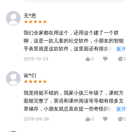
无*恩
我们全家都在用这个，还用这个建了一个群
聊，这是一款儿童的社交软件，小朋友的智能
手表里就是这款软件，这里面还有很多内容，
展开
有三字经、诗歌古诗词等等，有时候还可以点
2019-10-23
0
0
击这些给小朋友听
诶*们
我觉得挺不错的，我家小孩三年级了，课程方
面狠完整了，英语和课外阅读等等都有很多文
章储存，小朋友就总喜欢提一些奇怪的问题，
展开
有时候我都很烦了，但是蛋蛋不会生气，还乐
2019-09-26
0
0
乐呵呵的，听听儿歌，学学知识，贝贝课程，