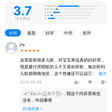
3.7
17人评分
全部
最新
好评
中评
差评
i*r
这里面有很多儿歌，对宝宝来说真的好好用，
我是最讨厌唱歌的儿子又喜欢听歌，每次听到
儿歌就咯咯地笑，这个然健还可以设置定时关
展开
机，调整好后给小孩子玩到点了就会关机，这
2019-09-29
1
1
个还是挺好的
ℳ℡₯㎕꧁东子꧂
：
我这个内容里啥也
没有，咋回事呀
共
1
条回复