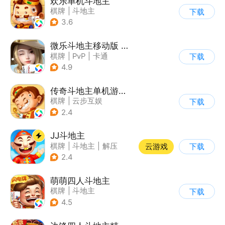
欢乐单机斗地主
棋牌
|
斗地主
下载
3.6
微乐斗地主移动版 V1.0.0
棋牌
|
PvP
|
卡通
下载
|
休闲益智
4.9
传奇斗地主单机游戏软件V1.0
棋牌
|
云步互娱
下载
|
传奇无限
2.4
JJ斗地主
棋牌
|
斗地主
|
解压
云游戏
下载
|
清新
2.4
萌萌四人斗地主
棋牌
|
斗地主
下载
4.5