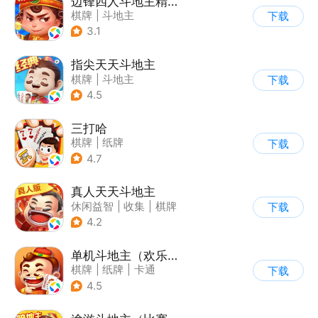
边锋四人斗地主精简版
棋牌
|
斗地主
下载
3.1
指尖天天斗地主
棋牌
|
斗地主
下载
4.5
三打哈
棋牌
|
纸牌
下载
4.7
真人天天斗地主
休闲益智
|
收集
|
棋牌
下载
|
纸牌
4.2
单机斗地主（欢乐版）
棋牌
|
纸牌
|
卡通
下载
|
PvP
4.5