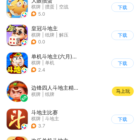
大眼掼蛋
棋牌
|
掼蛋
|
空战
下载
|
儿童游戏
5.0
皇冠斗地主
棋牌
|
纸牌
|
解压
下载
|
Q版
0.0
单机斗地主(六月)边锋精简版
棋牌
|
单机
下载
2.4
边锋四人斗地主精简版
马上玩
棋牌
|
纸牌
斗地主比赛
棋牌
|
斗地主
下载
3.7