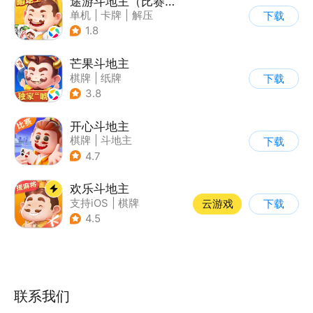
途游斗地主（比赛版）
单机
|
卡牌
|
解压
下载
|
匹配对战
1.8
芒果斗地主
棋牌
|
纸牌
下载
3.8
开心斗地主
棋牌
|
斗地主
下载
4.7
欢乐斗地主
支持iOS
|
棋牌
云游戏
下载
|
即时战略
|
Q版
4.5
联系我们