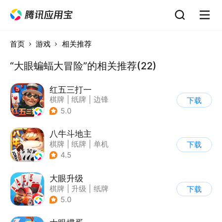
首页
游戏
相关推荐
“大眼蝙蝠大冒险”的相关推荐(22)
红五三打一
棋牌
|
纸牌
|
边锋
下载
5.0
八牛斗地主
棋牌
|
纸牌
|
单机
下载
4.5
大眼升级
棋牌
|
升级
|
纸牌
下载
5.0