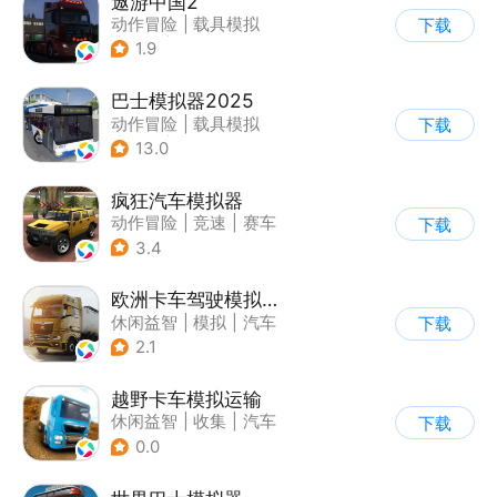
遨游中国2
动作冒险
|
载具模拟
下载
|
汽车
|
写实
1.9
巴士模拟器2025
动作冒险
|
载具模拟
下载
|
汽车
|
写实
13.0
疯狂汽车模拟器
动作冒险
|
竞速
|
赛车
下载
|
开放世界
3.4
欧洲卡车驾驶模拟器3
休闲益智
|
模拟
|
汽车
下载
|
写实
2.1
越野卡车模拟运输
休闲益智
|
收集
|
汽车
下载
|
写实
0.0