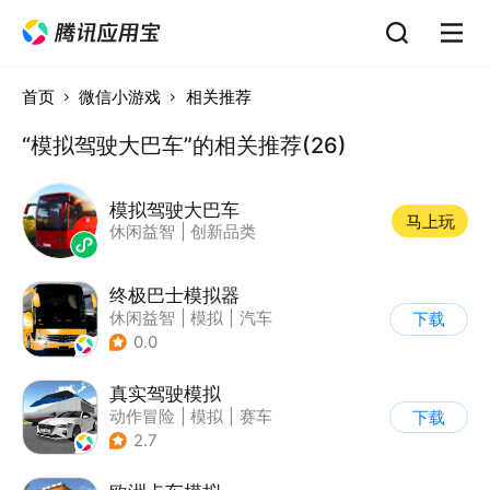
首页
微信小游戏
相关推荐
“模拟驾驶大巴车”的相关推荐(26)
模拟驾驶大巴车
马上玩
休闲益智
|
创新品类
终极巴士模拟器
休闲益智
|
模拟
|
汽车
下载
|
写实
0.0
真实驾驶模拟
动作冒险
|
模拟
|
赛车
下载
|
漂移
2.7