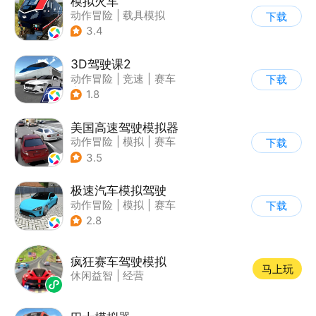
模拟火车
动作冒险
|
载具模拟
下载
|
写实
3.4
3D驾驶课2
动作冒险
|
竞速
|
赛车
下载
|
写实
1.8
美国高速驾驶模拟器
动作冒险
|
模拟
|
赛车
下载
|
写实
3.5
极速汽车模拟驾驶
动作冒险
|
模拟
|
赛车
下载
|
漂移
2.8
疯狂赛车驾驶模拟
马上玩
休闲益智
|
经营